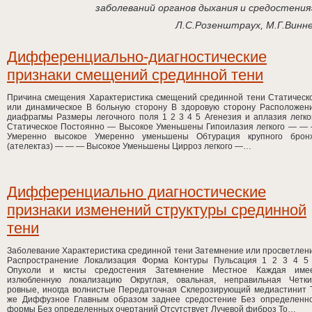
заболеваний органов дыхания и средостения
Л.С.Розенштраух, М.Г.Винн
Дифференциально-диагностические
признаки смещений срединной тени
Причина смещения Характеристика смещений срединной тени Статическ
или динамическое В больную сторону В здоровую сторону Расположен
диафрагмы Размеры легочного поля 1 2 3 4 5 Агенезия и аплазия легко
Статическое Постоянно — Высокое Уменьшены Гипоилазия легкого — —
Умеренно высокое Умеренно уменьшены Обтурация крупного брон
(ателектаз) — — — Высокое Уменьшены Цирроз легкого —…
Дифференциально диагностические
признаки изменений структуры срединной
тени
Заболевание Характеристика срединной тени Затемнение или просветлен
Распространение Локализация Форма Контуры Пульсация 1 2 3 4 5
Опухоли и кисты средостения Затемнение Местное Каждая име
излюбленную локализацию Округлая, овальная, неправильная Четки
ровные, иногда волнистые Передаточная Склерозирующий медиастинит 
же Диффузное Главным образом заднее средостение Без определенн
формы Без определенных очертаний Отсутствует Лучевой фиброз То…