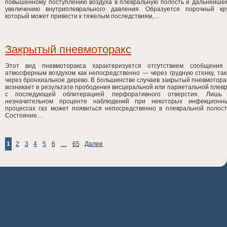
повышенному поступлению воздуха в плевральную полость и дальнейше
увеличению внутриплеврального давления. Образуется порочный кру
который может привести к тяжелым последствиям,…
Закрытый пневмоторакс
Этот вид пневмоторакса характеризуется отсутствием сообщения
атмосферным воздухом как непосредственно — через грудную стенку, так
через бронхиальное дерево. В большинстве случаев закрытый пневмотора
возникает в результате прободения висцеральной или париетальной плев
с последующей облитерацией перфоративного отверстия. Лишь
незначительном проценте наблюдений при некоторых инфекционн
процессах газ может появиться непосредственно в плевральной полост
Состояние…
1
2
3
4
5
6
…
65
Далее