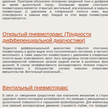
давление. Пунктиром обозначено положение срединной тени и диафраг
во время дыхательной паузы. Основными видами спонтанно
пневмоторакса являются: открытый, вентильный, или клапанный, и закрыт
пневмоторакс (с давлением в плевральной полости ниже, вы
атмосферного и равным ему). Каждый из этих видов пневмоторак
характеризуется…
Открытый пневмоторакс (Трудности
дифференциальной диагностики)
Трудности дифференциальной диагностики открытого спонтанно
пневмоторакса и других видов этого патологического состояния, в частнос
вентильного, а также закрытого пневмоторакса с давлением в плевральн
полости выше атмосферного; могут быть преодолены путем сопоставлен
закономерностей изменения органов грудной клетки в различных фаз
дыхания. В случае неэффективности консервативного лечения открыто
пневмоторакса в большинстве случаев показано оперативн
вмешательство. Вентильный (клапанный)…
Вентильный пневмоторакс
В связи со смещением средостения при клапанном механизме в сторо
здорового легкого последнее коллабируется, что приводит к уменьшению е
дыхательной поверхности и нарушению кровообращения. Для компенсац
этих явлений инспираторные движения становятся глубже, что приводит