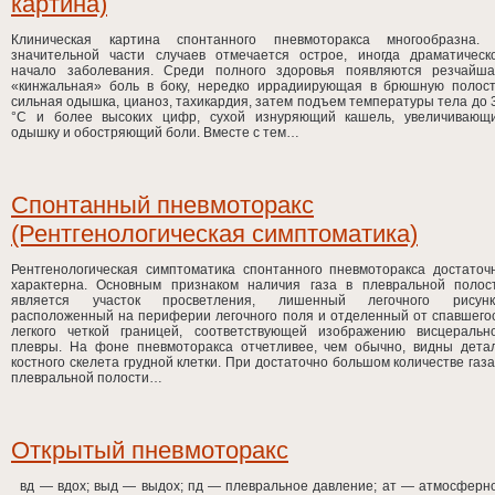
картина)
Клиническая картина спонтанного пневмоторакса многообразна.
значительной части случаев отмечается острое, иногда драматическ
начало заболевания. Среди полного здоровья появляются резчайша
«кинжальная» боль в боку, нередко иррадиирующая в брюшную полост
сильная одышка, цианоз, тахикардия, затем подъем температуры тела до 
°С и более высоких цифр, сухой изнуряющий кашель, увеличивающ
одышку и обостряющий боли. Вместе с тем…
Спонтанный пневмоторакс
(Рентгенологическая симптоматика)
Рентгенологическая симптоматика спонтанного пневмоторакса достаточ
характерна. Основным признаком наличия газа в плевральной полос
является участок просветления, лишенный легочного рисунк
расположенный на периферии легочного поля и отделенный от спавшего
легкого четкой границей, соответствующей изображению висцеральн
плевры. На фоне пневмоторакса отчетливее, чем обычно, видны дета
костного скелета грудной клетки. При достаточно большом количестве газа
плевральной полости…
Открытый пневмоторакс
вд — вдох; выд — выдох; пд — плевральное давление; ат — атмосферн