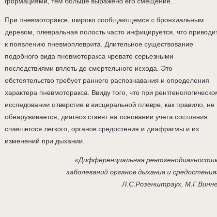
формациями, тем больше выражено его смещение.
При пневмотораксе, широко сообщающемся с бронхиальным
деревом, плевральная полость часто инфицируется, что приводи
к появлению пневмоплеврита. Длительное существование
подобного вида пневмоторакса чревато серьезными
последствиями вплоть до смертельного исхода. Это
обстоятельство требует раннего распознавания и определения
характера пневмоторакса. Ввиду того, что при рентгенологическо
исследовании отверстие в висцеральной плевре, как правило, не
обнаруживается, диагноз ставят на основании учета состояния
спавшегося легкого, органов средостения и диафрагмы и их
изменений при дыхании.
«Дифференциальная рентгенодиагности
заболеваний органов дыхания и средостения
Л.С.Розенштраух, М.Г.Винн