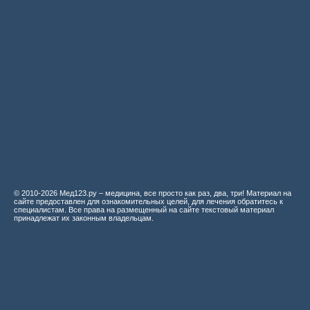
© 2010-2026 Мед123.ру – медицина, все просто как раз, два, три! Материал на
сайте предоставлен для ознакомительных целей, для лечения обратитесь к
специалистам. Все права на размещенный на сайте текстовый материал
принадлежат их законным владельцам.
Мед123.ру
Судебно-медицинское исследование повреждений колюще-режущими
орудиям
Дифференциальная рентгенодиагностика заболеваний органов
дыхания и средостения
Лучевая терапия злокачественных опухолей