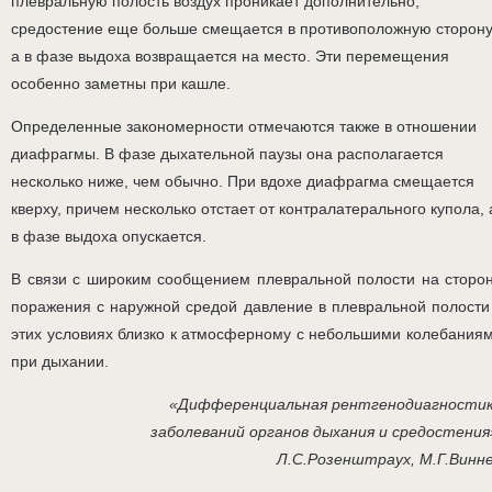
плевральную полость воздух проникает дополнительно,
средостение еще больше смещается в противоположную сторону
а в фазе выдоха возвращается на место. Эти перемещения
особенно заметны при кашле.
Определенные закономерности отмечаются также в отношении
диафрагмы. В фазе дыхательной паузы она располагается
несколько ниже, чем обычно. При вдохе диафрагма смещается
кверху, причем несколько отстает от контралатерального купола, 
в фазе выдоха опускается.
В связи с широким сообщением плевральной полости на сторо
поражения с наружной средой давление в плевральной полости
этих условиях близко к атмосферному с небольшими колебания
при дыхании.
«Дифференциальная рентгенодиагности
заболеваний органов дыхания и средостения
Л.С.Розенштраух, М.Г.Винн