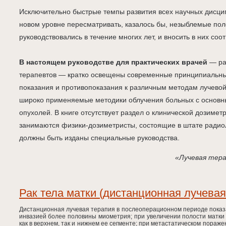
Исключительно быстрые темпы развития всех научных дисци
новом уровне пересматривать, казалось бы, незыблемые по
руководствовались в течение многих лет, и вносить в них со
В настоящем руководстве для практических врачей
— рад
терапевтов — кратко освещены современные принципиальные
показания и противопоказания к различным методам лучево
широко применяемые методики облучения больных с основ
опухолей. В книге отсутствует раздел о клинической дозимет
занимаются физики-дозиметристы, состоящие в штате радиол
должны быть изданы специальные руководства.
«Лучевая тера
Рак тела матки (дистанционная лучевая
Дистанционная лучевая терапия в послеоперационном периоде показ
инвазией более половины миометрия; при увеличении полости матки
как в верхнем, так и нижнем ее сегменте; при метастатическом пораж