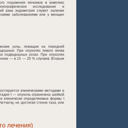
ого поражения яичников в комплекс
гиографическое исследование и
ий рака эндометрия служит наличие
ческими заболеваниями или у женщин
ческие узлы, лежащие на передней
дошные. При опухолях левого яичка
ых подвздошных узлах. При опухолях
онние — в 15 — 20 % случаев. Вторым
ностируется клиническими методами и
Стадия I — опухоль ограничена шейкой
все клинически определяемые формы I
етчатку, не достигая стенок таза, или
го лечения)