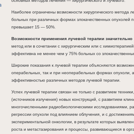
основных методов лечения — хирургического и лучевого.
а
Наиболее ограничены возможности хирургического метода л
больных при различных формах злокачественных опухолей п
превышает 15 — 50%.
Возможности применения лучевой терапии значительно
метод или в сочетании с хирургическим или с химиотерапией
эффективна не менее чем у 75% больных со злокачественны
Широкие показания к лучевой терапии объясняются возможн
операбельных, так и при неоперабельных формах опухоли, 
эффективностью различных методов лучевой терапии.
Успех лучевой терапии связан не только с развитием техники
(источников излучения) новых конструкций, с развитием клин
многочисленными радиобиологическими исследованиями, 
регрессии опухоли под влиянием облучения, и с достижения
экспериментальной онкологии, в результате которых выявле
роста и метастазирования и процессы, развивающиеся в орг