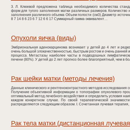
3. Л. Клюевой предложена таблица необходимого количества стан
форм для тугого заполнения матки различных размеров. Количество
заполнения различного объема Объем полости (см3) Диаметр источник
8 7 14 8 6 23 6 7 12 6 6 17 Суммарный гамма-эквивалент…
Опухоли яичка (виды)
Эмбриональная аденокарцинома возникает у детей до 4 лет и редко
очень большой злокачественностью, быстрым ростом и очень ранней 
процесса. Метастазы наиболее часты в подвздошных лимфатических
печени (80%). У детей до 2 лет прогноз более благоприятный, чем в 
Рак шейки матки (методы лечения)
Данные клинического и рентгеноконтрастного методов исследования 
Получение объективной информации о топографии опухолевого проц
оптимальный метод лечебного воздействия и определить условия наи
каждом конкретном случае. По своей терапевтической значимост
распределяются следующим образом. I. Сочетанная лучевая терапия,
Рак тела матки (дистанционная лучевая