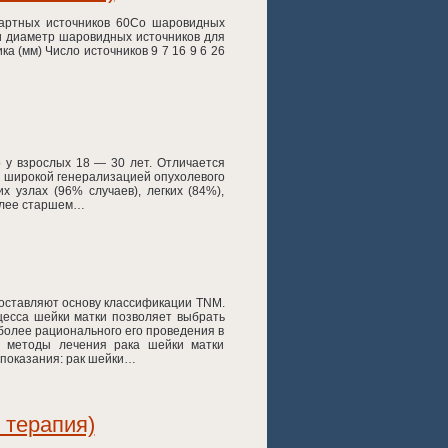
дартных источников 60Со шаровидных
 и диаметр шаровидных источников для
а (мм) Число источников 9 7 16 9 6 26
 у взрослых 18 — 30 лет. Отличается
и широкой генерализацией опухолевого
 узлах (96% случаев), легких (84%),
более старшем…
составляют основу классификации TNM.
есса шейки матки позволяет выбрать
более рационального его проведения в
и методы лечения рака шейки матки
 показания: рак шейки…
 терапия)