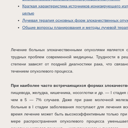
Краткая характеристика источников ионизирующего из
целью
Лучевая терапия основных форм злокачественных опу
Общие вопросы планирования и методы лучевой тера
Лечение больных злокачественными опухолями является о
трудных проблем современной медицины. Трудности в ре
степени зависят от поздней диагностики рака, что связ
течением опухолевого процесса.
При наиболее часто встречающихся формах злокачеств
пищевода, желудка, кишечника, носоглотки и др. — I стади
чем в 5 — 7% случаев. Даже при раке молочной железы
больные в I стадии заболевания поступают для лечения вс
время лечение может быть высокоэффективным только при 
мере распространения опухолевого процесса уменьшае