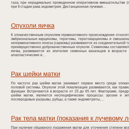
таза; при нерадикально проведенном оперативном вмешательстве (п
при II стадии рака эндометрия. Дистанционная лучевая…
Опухоли яичка
К злокачественным опухолям герминативного происхождения относя
эмбриональные карциномы, тератомы, тератокарциномы и смешанны
негерминативного генеза (саркомы) развиваются из соединительной т
преимущественно доброкачественные опухоли. Семиномы составляют
яичка, развиваются из эпителия семенных канальцев в возрасте
апапластические и…
Рак шейки матки
По частоте рак шейки матки занимает первое место среди злока
половой системы. Опухоли этой локализации развиваются, как прав
функции. Встречаются в возрасте от 25 до 65 лет. Факторами, пре
шейки матки, являются неспецифические процессы: эрозии и экт
послеродовые разрывы, рубцы, а также эндометриты,…
Рак тела матки (показания к лучевому 
При наличии обширного поражения матки для уточнения степени во