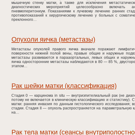
мышечную стенку матки, а также для исключения метастатическ
диагностических мероприятий целесообразно включать ан
пневмоперитониум. Показаниями к лучевому лечению ранних стад
противопоказаний к хирургическому лечению у больных с сомати
преклонного…
Опухоли яичка (метастазы)
Метастазы опухолей правого яичка вначале поражают лимфати
поверхности нижней полой вены, правые общие и наружные подвз
метастазы развиваются в парааортальных, левых общих и наружн
яичка односторонние метастазы наблюдаются в 80 — 85 %, двустор
этапом…
Рак шейки матки (классификация)
Стадия 0 — карцинома in situ — внутриэпителиальный рак (не диаг
потому не включается в клиническую классификацию и статистику). 
матки: ранняя инвазия по данным гистологического исследования; 
стадии. Стадия II — опухоль распространяется на параметральную кл
на…
Рак тела матки (сеансы внутриполостно