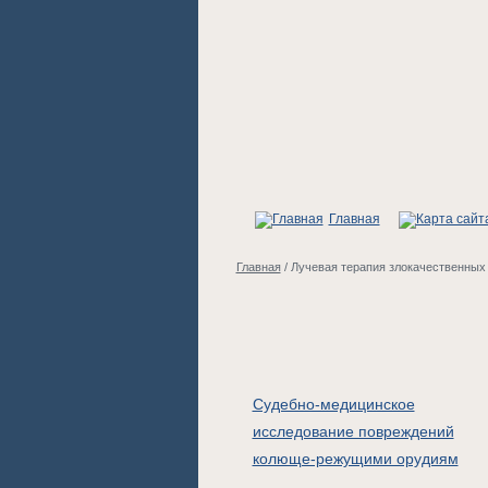
Главная
Главная
/
Лучевая терапия злокачественных
Судебно-медицинское
исследование повреждений
колюще-режущими орудиям