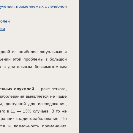
лучения, применяемых с лечебной
холей
пии
дной из наиболее актуальных и
шении этой проблемы в большой
ано с длительным бессимптомным
енных опухолей
— раке легкого,
я заболевания выявляется не чаще
, доступной для исследования,
его в 11 — 13% случаев. В то же
ранних стадиях заболевания. По
тся и возможность применения