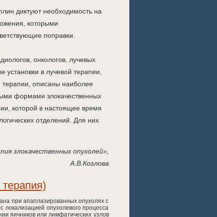
плин диктуют необходимость на
ложения, которыми
ответствующие поправки.
иологов, онкологов, лучевых
 установки в лучевой терапии,
й терапии, описаны наиболее
ными формами злокачественных
рии, которой в настоящее время
огических отделений. Для них
пия злокачественных опухолей»,
А.В.Козлова
 терапия)
ана при апаплазированных опухолях с
 с локализацией опухолевого процесса
ении яичников или лимфатических узлов