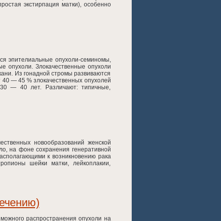
ростая экстирпация матки), особенно
тся эпителиальные опухоли-семиномы,
е опухоли. Злокачественные опухоли
кани. Из гонадной стромы развиваются
 40 — 45 % злокачественных опухолей
 30 — 40 лет. Различают: типичные,
чественных новообразований женской
ило, на фоне сохранения генеративной
драсполагающими к возникновению рака
ропионы шейки матки, лейкоплакии,
лечению)
зможного распространения опухоли на