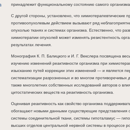
а
принадлежит функциональному состоянию самого организма
С другой стороны, установлено, что химиотерапевтические п
противоопухолевым действием вызывают ряд неблагоприятн
опухолью тканях и системах организма. Естественно, что раз
химиотерапии опухолей может изменять резистентность орга
результатах лечения.
Монография К. П. Балицкого и И. Г. Векслера посвящена ве
изучению изменений реактивности организма при химиотера
изысканию путей коррекции этих изменений — и является п
систематизации разрозненных и во многом противоречивых 
также многолетних собственных исследований авторов о вл
цитостатических веществ на реактивность организма.
Оценивая реактивность как свойство организма поддерживать
обогащают новыми данными существующие представления о
системы соединительной ткани, системы гипоталамус — гипо
высших отделов центральной нервной системы в процессе ро