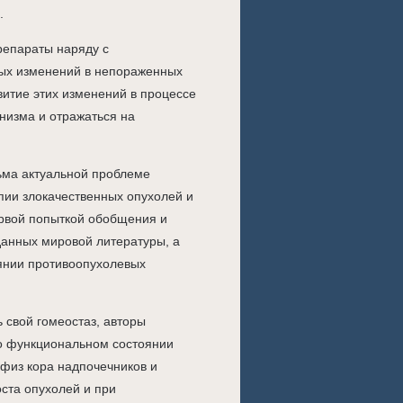
.
репараты наряду с
ых изменений в непораженных
витие этих изменений в процессе
низма и отражаться на
сьма актуальной проблеме
пии злокачественных опухолей и
ервой попыткой обобщения и
данных мировой литературы, а
иянии противоопухолевых
 свой гомеостаз, авторы
 функциональном состоянии
физ кора надпочечников и
ста опухолей и при