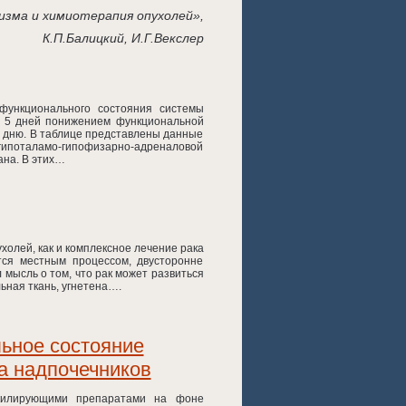
изма и химиотерапия опухолей»,
К.П.Балицкий, И.Г.Векслер
функционального состояния системы
з 5 дней понижением функциональной
у дню. В таблице представлены данные
е гипоталамо-гипофизарно-адреналовой
ана. В этих…
холей, как и комплексное лечение рака
тся местным процессом, двусторонне
л мысль о том, что рак может развиться
льная ткань, угнетена….
ьное состояние
а надпочечников
килирующими препаратами на фоне