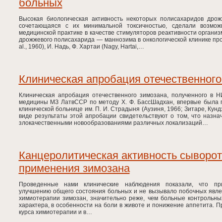
больных
Высокая биологическая активность некоторых полисахаридов дрож
сочетающаяся с их минимальной токсичностью, сделали возмож
медицинской практике в качестве стимуляторов реактивности орган
дрожжевого полисахарида — маннозима в онкологической клинике пров
al., 1960), И. Надь, Ф. Хартаи (Nagy, Hartai,…
Клиническая апробация отечественного
Клиническая апробация отечественного зимозана, полученного в Н
медицины МЗ ЛатвССР по методу X. Ф. БассШадхан, впервые была п
клинической больнице им. П. И. Страдыня (Аузиня, 1966; Зитаре, Кун
виде результаты этой апробации свидетельствуют о том, что назн
злокачественными новообразованиями различных локализаций…
Канцеролитическая активность сыворот
применения зимозана
Проведенные нами клинические наблюдения показали, что пр
улучшению общего состояния больных и не вызывало побочных явле
химиотерапии зимозан, значительно реже, чем больные контрольны
характера, в особенности на боли в животе и понижение аппетита. 
курса химиотерапии и в…