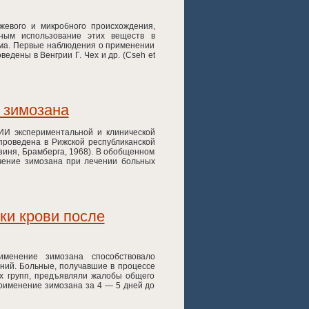
жевого и микробного происхождения,
ным использование этих веществ в
изма. Первые наблюдения о применении
едены в Венгрии Г. Чех и др. (Cseh et
 зимозана
ИИ экспериментальной и клинической
роведена в Рижской республиканской
дзиня, Брамберга, 1968). В обобщенном
ачение зимозана при лечении больных
ки крови после
именение зимозана способствовало
ний. Больные, получавшие в процессе
х групп, предъявляли жалобы общего
Применение зимозана за 4 — 5 дней до