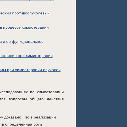
ческий противоопухолевый
 в процессе химиотерапии
в и ее функциональное
состояние при химиотерапии
емы при химиотерапии опухолей
исследованиях по химиотерапии
тся вопросам общего действия
у доказано, что в реализации
ств определенная роль