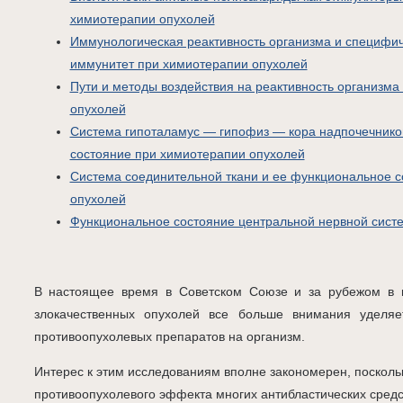
химиотерапии опухолей
Иммунологическая реактивность организма и специфи
иммунитет при химиотерапии опухолей
Пути и методы воздействия на реактивность организма
опухолей
Система гипоталамус — гипофиз — кора надпочечнико
состояние при химиотерапии опухолей
Система соединительной ткани и ее функциональное 
опухолей
Функциональное состояние центральной нервной сист
В настоящее время в Советском Союзе и за рубежом в 
злокачественных опухолей все больше внимания уделяе
противоопухолевых препаратов на организм.
Интерес к этим исследованиям вполне закономерен, поскольк
противоопухолевого эффекта многих антибластических сред