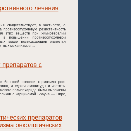
рственного лечения
я свидетельствуют, в частности, о
а противоопухолевую резистентность
ия этих веществ при химиотерапии
м в повышении противоопухолевой
нных выше полисахаридов является
щитных механизмов….
 препаратов с
 в большей степени тормозило рост
зана, и сдвиги амплитуды и частоты
жжевого полисахарида были выражены
оликов с карциномой Брауна — Пирс,
тических препаратов
изма онкологических