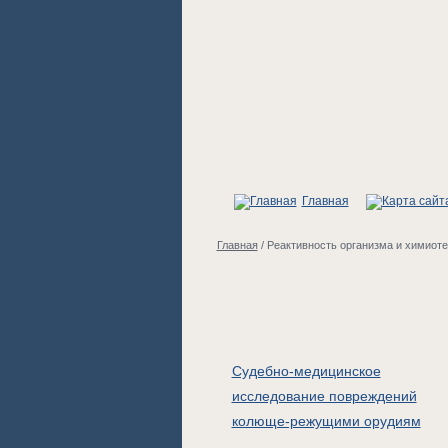
Главная
Главная
/
Реактивность организма и химиот
Судебно-медицинское
исследование повреждений
колюще-режущими орудиям