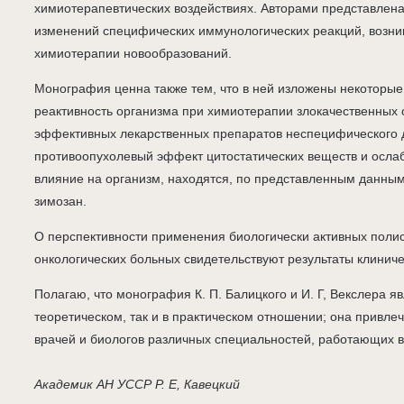
химиотерапевтических воздействиях. Авторами представлена
изменений специфических иммунологических реакций, возни
химиотерапии новообразований.
Монография ценна также тем, что в ней изложены некоторые
реактивность организма при химиотерапии злокачественных
эффективных лекарственных препаратов неспецифического 
противоопухолевый эффект цитостатических веществ и осла
влияние на организм, находятся, по представленным данным
зимозан.
О перспективности применения биологически активных поли
онкологических больных свидетельствуют результаты клинич
Полагаю, что монография К. П. Балицкого и И. Г, Векслера яв
теоретическом, так и в практическом отношении; она привле
врачей и биологов различных специальностей, работающих в
Академик АН УССР Р. Е, Кавецкий