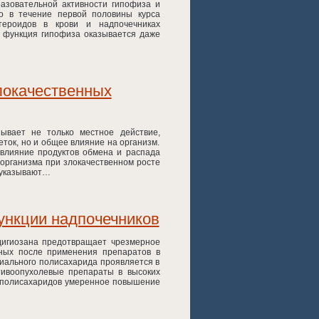
азовательной активности гипофиза и
ко в течение первой половины курса
тероидов в крови и надпочечниках
 функция гипофиза оказывается даже
локачественных
зывает не только местное действие,
ток, но и общее влияние на организм.
влияние продуктов обмена и распада
 организма при злокачественном росте
 указывают…
ункции надпочечников
дигиозана предотвращает чрезмерное
ных после применения препаратов в
риального полисахарида проявляется в
тивоопухолевые препараты в высоких
я полисахаридов умеренное повышение