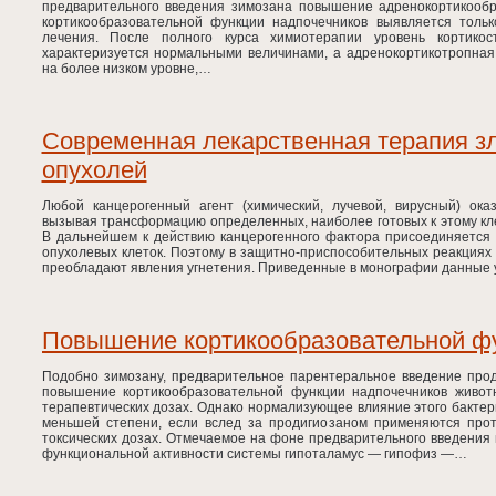
предварительного введения зимозана повышение адренокортикообр
кортикообразовательной функции надпочечников выявляется толь
лечения. После полного курса химиотерапии уровень кортикос
характеризуется нормальными величинами, а адренокортикотропная
на более низком уровне,…
Современная лекарственная терапия з
опухолей
Любой канцерогенный агент (химический, лучевой, вирусный) ока
вызывая трансформацию определенных, наиболее готовых к этому кле
В дальнейшем к действию канцерогенного фактора присоединяется 
опухолевых клеток. Поэтому в защитно-приспособительных реакциях
преобладают явления угнетения. Приведенные в монографии данные
Повышение кортикообразовательной ф
Подобно зимозану, предварительное парентеральное введение про
повышение кортикообразовательной функции надпочечников живот
терапевтических дозах. Однако нормализующее влияние этого бакте
меньшей степени, если вслед за продигиозаном применяются про
токсических дозах. Отмечаемое на фоне предварительного введени
функциональной активности системы гипоталамус — гипофиз —…