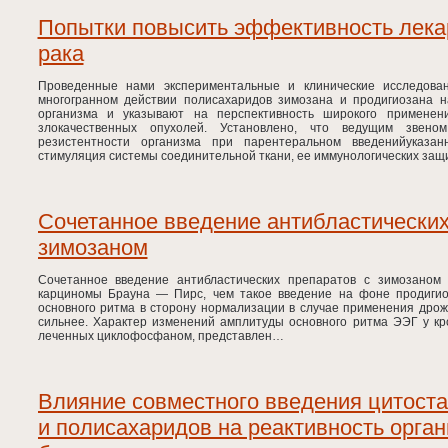
Попытки повысить эффективность лека
рака
Проведенные нами экспериментальные и клинические исследовани
многогранном действии полисахаридов зимозана и продигиозана н
организма и указывают на перспективность широкого применен
злокачественных опухолей. Установлено, что ведущим звено
резистентности организма при парентеральном введенийуказа
стимуляция системы соединительной ткани, ее иммунологических за
Сочетанное введение антибластических
зимозаном
Сочетанное введение антибластических препаратов с зимозаном
карциномы Брауна — Пирс, чем такое введение на фоне продигио
основного ритма в сторону нормализации в случае применения дро
сильнее. Характер изменений амплитуды основного ритма ЭЭГ у кр
леченных циклофосфаном, представлен…
Влияние совместного введения цитоста
и полисахаридов на реактивность орган