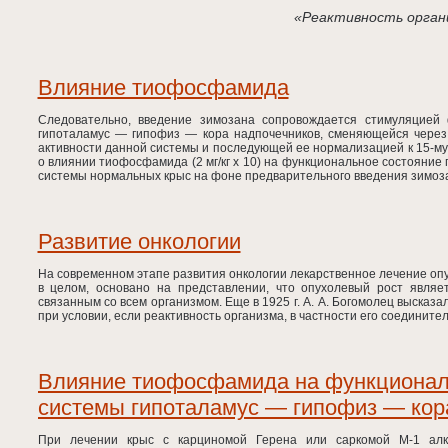
«Реактивность орган
Влияние тиофосфамида
Следовательно, введение зимозана сопровождается стимуляцией 
гипоталамус — гипофиз — кора надпочечников, сменяющейся чере
активности данной системы и последующей ее нормализацией к 15-м
о влиянии тиофосфамида (2 мг/кг х 10) на функциональное состояни
системы нормальных крыс на фоне предварительного введения зимоз
Развитие онкологии
На современном этапе развития онкологии лекарственное лечение опу
в целом, основано на представлении, что опухолевый рост являе
связанным со всем организмом. Еще в 1925 г. А. А. Богомолец высказа
при условии, если реактивность организма, в частности его соедините
Влияние тиофосфамида на функционал
системы гипоталамус — гипофиз — кор
При лечении крыс с карциномой Герена или саркомой М-1 ал