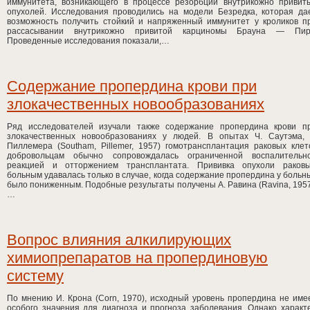
иммунитета, возникающего в процессе резорбции внутрикожно привит
опухолей. Исследования проводились на модели Безредка, которая да
возможность получить стойкий и напряженный иммунитет у кроликов п
рассасывании внутрикожно привитой карциномы Брауна — Пир
Проведенные исследования показали,…
Содержание пропердина крови при
злокачественных новообразованиях
Ряд исследователей изучали также содержание пропердина крови п
злокачественных новообразованиях у людей. В опытах Ч. Саутэма, 
Пиллемера (Southam, Pillemer, 1957) гомотрансплантация раковых клет
добровольцам обычно сопровождалась ограниченной воспалительн
реакцией и отторжением трансплантата. Прививка опухоли раков
больным удавалась только в случае, когда содержание пропердина у больн
было пониженным. Подобные результаты получены А. Равина (Ravina, 1957
…
Вопрос влияния алкилирующих
химиопрепаратов на пропердиновую
систему
По мнению И. Крона (Corn, 1970), исходный уровень пропердина не име
особого значения для диагноза и прогноза заболевания. Однако характ