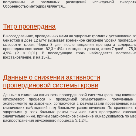
полученным из различных разведений испытуемой сыворотк
Особенностью методики является…
Титр пропердина
В исследованиях, проведенных нами на здоровых кроликах, установлено, ч
бензотэф в дозе 12 мг/кг вызывает временное снижение уровня проперди
сыворотки крови. Через 3 дня после введения препарата содержан
пропердина составляет 82,3 ± 4% от исходного уровня, через 7 дней — 75,0
4,9% (Р < 0,01). В последующие сроки наблюдается постепенн
восстановление, и на 15-й…
Данные о снижении активности
пропердиновой системы крови
Данные о снижении активности пропердиновой системы крови под влияни
опухолевого процесса и проводимой химиотерапии, полученные
эксперименте на животных, согласуются с результатами проведенных на
клинических наблюдений над больными раком яичников. По сравнению 
здоровыми у всех больных раком яичников титр пропердина оказал
значительно ниже, причем закономерное снижение обнаруживалось по ме
распространения опухолевого процесса (с 1,24…