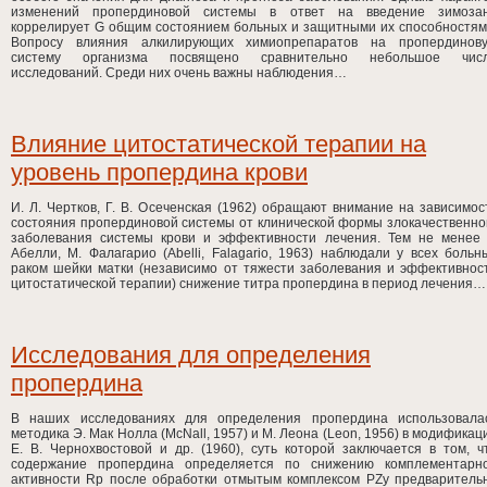
изменений пропердиновой системы в ответ на введение зимоза
коррелирует G общим состоянием больных и защитными их способностям
Вопросу влияния алкилирующих химиопрепаратов на пропердинов
систему организма посвящено сравнительно небольшое чис
исследований. Среди них очень важны наблюдения…
Влияние цитостатической терапии на
уровень пропердина крови
И. Л. Чертков, Г. В. Осеченская (1962) обращают внимание на зависимос
состояния пропердиновой системы от клинической формы злокачественно
заболевания системы крови и эффективности лечения. Тем не менее 
Абелли, М. Фалагарио (Abelli, Falagario, 1963) наблюдали у всех больн
раком шейки матки (независимо от тяжести заболевания и эффективнос
цитостатической терапии) снижение титра пропердина в период лечения…
Исследования для определения
пропердина
В наших исследованиях для определения пропердина использовала
методика Э. Мак Нолла (McNall, 1957) и М. Леона (Leon, 1956) в модификац
Е. В. Чернохвостовой и др. (1960), суть которой заключается в том, ч
содержание пропердина определяется по снижению комплементарн
активности Rp после обработки отмытым комплексом PZy предваритель