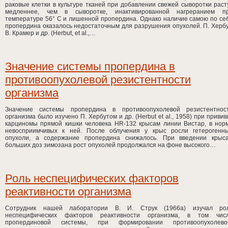
раковые клетки в культуре тканей при добавлении свежей сыворотки раст
медленнее, чем в сыворотке, инактивированной нагреранием п
температуре 56° С и лишенной пропердина. Однако наличие самою по се
пропердина оказалось недостаточным для разрушения опухолей. П. Хербу
В. Крамер и др. (Herbut, et al.,…
Значение системы пропердина в
противоопухолевой резистентности
организма
Значение системы пропердина в противоопухолевой резистентнос
организма было изучено П. Хербутом и др. (Herbut et al., 1958) при привив
карциномы прямой кишки человека HR-132 крысам линии Вистар, в нор
невосприимчивых к ней. После облучения у крыс росли гетерогенн
опухоли, а содержание пропердина снижалось. При введении крыс
больших доз зимозана рост опухолей продолжался на фоне высокого…
Роль неспецифических факторов
реактивности организма
Сотрудник нашей лаборатории В. И. Струк (1966а) изучал ро
неспецифических факторов реактивности организма, в том чис
пропердиновой системы, при формировании противоопухолево