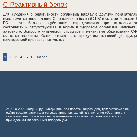
С-Реактивный белок
Для суждения о реактивности организма наряду с другими показателя
используется определение С-реактивного белка (С-РБ) в сыворотке крови. 
РБ — это белковая субстанция, определяемая при патологическ
состояниях и отсутствующая в норме в здоровом организме человека
животного. Вопрос о химической структуре и механизме образования С-
остается неясным. Одни считают его продуктом тканевой деструкци
наблюдаемой при воспалительных,…
1
2
3
4
5
6
Далее
© 2010-2026 Мед123.ру – медицина, все просто как раз, два, три! Материал на
сайте предоставлен для ознакомительных целей, для лечения обратитесь к
специалистам. Все права на размещенный на сайте текстовый материал
принадлежат их законным владельцам.