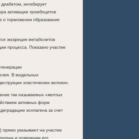
 диабетом, ингибирует
ора активации тромбоцитов
ые о торможении образования
тся экскреция метаболитов
ии процесса. Показано участие
 генерации
елия. В модельных
еструкции эластических волокон.
ение так называемых «желтых
ействием активных форм
деградацию коллагена за счет
8) прямо указывают на участие
лагена и появлении его