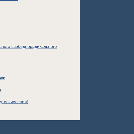
вного свободнорадикального
ови
з
утоокисления)