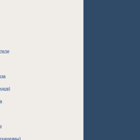
тели
еза
идов)
а
е
еханизмы)