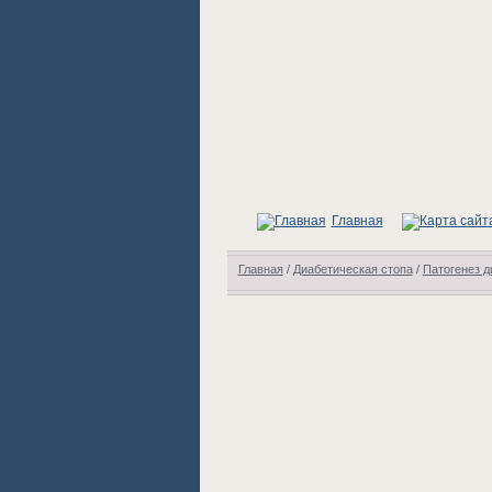
Главная
Главная
/
Диабетическая стопа
/
Патогенез д