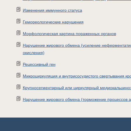
Изменения иммунного статуса
Гемореологические нарушения
Морфологическая картина пораженных органов
Нарушение жирового обмена (усиление неферментати
окисления)
Рецессивный ген
Микроциркуляция и внутрисосудистого свертывания кр
Крупносегментарный или циркулярный медиокальцино
Нарушение жирового обмена (торможение процессов а