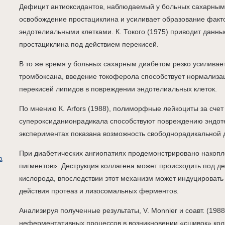
Дефицит антиоксидантов, наблюдаемый у больных сахарным
освобождение простациклина и усиливает образование факт
эндотелиальными клетками. К. Токого (1975) приводит данн
простациклина под действием перекисей.
В то же время у больных сахарным диабетом резко усиливае
тромбоксана, введение токоферола способствует нормализац
перекисей липидов в повреждении эндотелиальных клеток.
По мнению К. Arfors (1988), полиморфные лейкоциты за счет
супероксиданионрадикала способствуют повреждению эндот
экспериментах показана возможность свободнорадикальной д
При диабетических ангиопатиях продемонстрировано накопл
а
пигментов». Деструкция коллагена может происходить под д
кислорода, впоследствии этот механизм может индуцировать 
действия протеаз и лизосомальных ферментов.
Анализируя полученные результаты, V. Monnier и соавт. (198
неферментативных процессов в возникновении «сшивок» кол