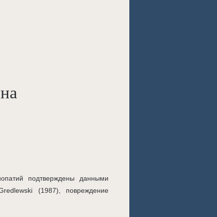
на
иопатий подтверждены данными
edlewski (1987), повреждение