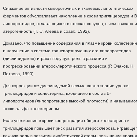
Снижение активности сывороточных и тканевых липолитических
ферментов обусловливает накопление в крови триглицеридов и В
липопротеидов, отлагающихся в стенках сосудов, с чем связана и
атерогенность (Т. С. Агеева и соавт., 1992).
Доказано, что повышение содержания в плазме крови холестери
и нарушение в системе транспортирующих его липопротеидов
(дислипидемия) играют ведущую роль в развитии и
прогрессировании атеросклеротического процесса (Р. Очаков, Н.
Петрова, 1990).
Для коррекции же дислипидемий весьма важно знание уровня
триглицеридов и холестерина, входящего в состав В-
липопротеидов (липопротеидов высокой плотности) и называемо
также альфа-холестерином.
Если увеличение в крови концентрации общего холестерина и
триглицеридов повышает риск развития атеросклероза, играюще
важную роль в развитии диабетической стопы, повышение уровня