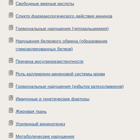
Свободные жирные кислоты
Спектр фармакологического действия кининов
Гормональные нарушения (гипокальциемия)
Нарушения белкового обмена (образование
гликозилированных белков)
Причина инсулинрезистентности
Роль калликреин-кининовой системы крови
Гормональные нарушения (избыток катехоламинов)
Иммунные и генетические факторы
Жировая ткань
Усиленный кининогенез
Метаболические нарушения