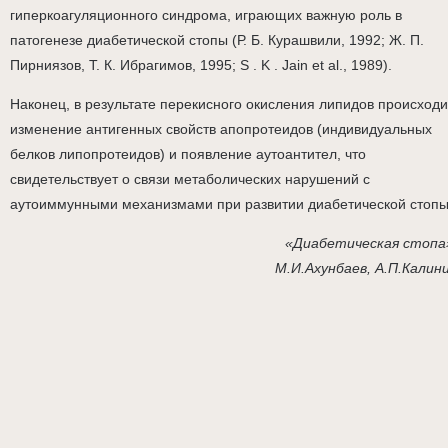
гиперкоагуляционного синдрома, играющих важную роль в
патогенезе диабетической стопы (Р. Б. Курашвили, 1992; Ж. П.
Пирниязов, Т. К. Ибрагимов, 1995; S . K . Jain et al., 1989).
Наконец, в результате перекисного окисления липидов происходи
изменение антигенных свойств апопротеидов (индивидуальных
белков липопротеидов) и появление аутоантител, что
свидетельствует о связи метаболических нарушений с
аутоиммунными механизмами при развитии диабетической стопы
«Диабетическая стопа
М.И.Ахунбаев, А.П.Калин