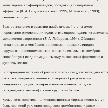
холестерина альфа-протеидов, обладающего защитным
эффектом (К. А. Бозумова и соавт., 1995; М. Iwai et al., 1989),
снижает этот риск.
Важное значение в развитии диабетической стопы имеет
перекисное окисление липидов, считающееся одним из возможн
механизмов атерогенеза (Е. А. Лебедева, 1994). Обладая
токсичностью и мембранотропностью, перекиси липидов
нарушают проницаемость клеточных и лизосомных мембран,
способствуют их деструкции, выходу лизосомных ферментов и
аутолизу клеток.
В поврежденном таким образом эпителии сосудов откладываютс
белково-липидные комплексы, которые образуются при
соединении продуктов перекисного окисления липидов
(альдегидов и кетонов) с аминогруппами белков.
Кроме того, перекиси полиненасыщенных жирных кислот могут
быть причиной усиления процессов тромбогенеза и развития