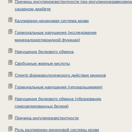
Причины инсулинрезистентности при инсулинонезависимо
сахарном диабете
Калликреин-кининовая система крови
Гормональные нарушения (исследование
минералокортикоидной функции)
Нарушения белкового обмена
Свободные жирные кислоты
Спектр фармакологического действия кининов
Гормональные нарушения (гипокальциемия)
Нарушения белкового обмена (образование
гликозилированных белков)
Причина инсулинрезистентности
Роль калликреин-кининовой системы крови