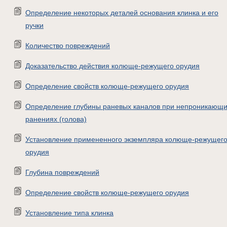
Определение некоторых деталей основания клинка и его
ручки
Количество повреждений
Доказательство действия колюще-режущего орудия
Определение свойств колюще-режущего орудия
Определение глубины раневых каналов при непроникающ
ранениях (голова)
Установление примененного экземпляра колюще-режущег
орудия
Глубина повреждений
Определение свойств колюще-режущего орудия
Установление типа клинка