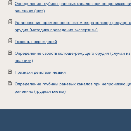
Определение глубины раневых каналов при непроникающ
ранениях (шея)
Установление примененного экземпляра колюще-режущег
орудия (методика проведения экспертизы)
Тяжесть повреждений
Определение свойств колюще-режущего орудия (случай из
практики)
Признаки действия лезвия
Определение глубины раневых каналов при непроникающ
ранениях (грудная клетка)