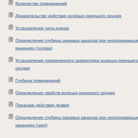
Количество повреждений
Доказательство действия колюще-режущего орудия
Установление типа клинка
Определение глубины раневых каналов при непроникающ
ранениях (голова)
Установление примененного экземпляра колюще-режущег
орудия
Глубина повреждений
Определение свойств колюще-режущего орудия
Признаки действия лезвия
Определение глубины раневых каналов при непроникающ
ранениях (шея)