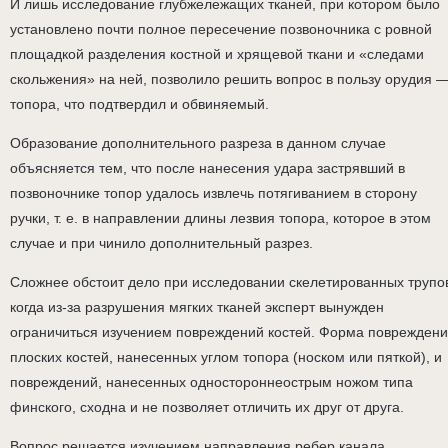
И лишь исследование глубжележащих тканей, при котором было
установлено почти полное пересечение позвоночника с ровной
площадкой разделения костной и хрящевой ткани и «следами
скольжения» на ней, позволило решить вопрос в пользу орудия 
топора, что подтвердил и обвиняемый.
Образование дополнительного разреза в данном случае
объясняется тем, что после нанесения удара застрявший в
позвоночнике топор удалось извлечь потягиванием в сторону
ручки, т. е. в направлении длины лезвия топора, которое в этом
случае и при чинило дополнительный разрез.
Сложнее обстоит дело при исследовании скелетированных трупо
когда из-за разрушения мягких тканей эксперт вынужден
ограничиться изучением повреждений костей. Форма поврежден
плоских костей, нанесенных углом топора (носком или пяткой), и
повреждений, нанесенных одностороннеострым ножом типа
финского, сходна и не позволяет отличить их друг от друга.
Вопрос решается изучением направления ребер канала