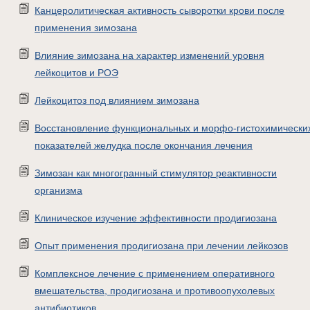
Канцеролитическая активность сыворотки крови после
применения зимозана
Влияние зимозана на характер изменений уровня
лейкоцитов и РОЭ
Лейкоцитоз под влиянием зимозана
Восстановление функциональных и морфо-гистохимически
показателей желудка после окончания лечения
Зимозан как многогранный стимулятор реактивности
организма
Клиническое изучение эффективности продигиозана
Опыт применения продигиозана при лечении лейкозов
Комплексное лечение с применением оперативного
вмешательства, продигиозана и противоопухолевых
антибиотиков