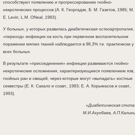
способствуют появлению и прогрессированию гнойно-
некротических процессов (А. К. Георгадзе, Б. М. Газетов, 1985; М.
Е. Levin, L.M. ONeal, 1983).
У больных, у которых развилась диабетическая остеоартропатия,
«переход» инфекции на кость при первичном воспалительном
поражении мягких тканей наблюдается в 98,3% т.е. практически у
всех больных.
В результате «присоединения» инфекции развиваются гнойно-
некротические осложнения, характеризующиеся появлением язв,
гнойных ран и свищей, через которые могут «выпадать» костные
секвестры (Е. К. Сакало и соавт., 1983; Е. А. Корымасов и соавт.,
1993).
«Диабетическая стопа
М.И.Ахунбаев, А.П.Калин