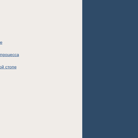
ие
 процесса
ой стопе