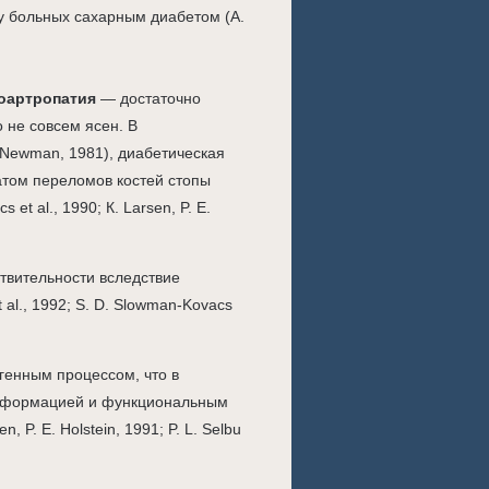
у больных сахарным диабетом (А.
еоартропатия
— достаточно
о не совсем ясен. В
Newman, 1981), диабетическая
атом переломов костей стопы
et al., 1990; К. Larsen, P. E.
твительности вследствие
t al., 1992; S. D. Slowman-Kovacs
генным процессом, что в
 деформацией и функциональным
, P. Е. Holstein, 1991; P. L. Selbu