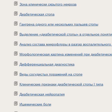
Зона клинически скрытого некроза
Диабетическая стопа
Гангрена одного или нескольких пальцев стопы
Выделение «диабетической стопы» в отдельное понят
Анализ состава микрофлоры в разгар воспалительного
Морфологическая картина изменений при диабетическ
Дифференциальная диагностика
Виды сосудистых поражений на стопе
Клинические признаки диабетической стопы I типа
Диабетическая нейропатия
Ишемические боли