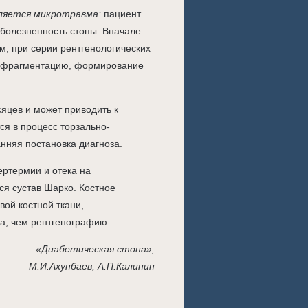
вляется микротравма:
пациент
 болезненность стопы. Вначале
, при серии рентгенологических
, фрагментацию, формирование
сяцев и может приводить к
я в процесс торзально-
нняя постановка диагноза.
ртермии и отека на
я сустав Шарко. Костное
ой костной ткани,
а, чем рентгенографию.
«Диабетическая стопа»,
М.И.Ахунбаев, А.П.Калинин