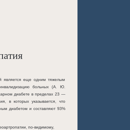
патия
ей является еще одним тяжелым
инвалидизацию больных (А. Ю.
ахарном диабете в пределах 23 —
я, в которых указывается, что
рным диабетом и составляют 93%
еоартропатии, по-видимому,