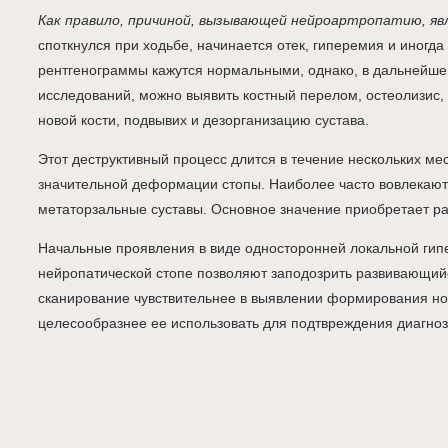
Как правило, причиной, вызывающей нейроартропатию, я
споткнулся при ходьбе, начинается отек, гиперемия и иногда
рентгенограммы кажутся нормальными, однако, в дальнейшем
исследований, можно выявить костный перелом, остеолизис
новой кости, подвывих и дезорганизацию сустава.
Этот деструктивный процесс длится в течение нескольких ме
значительной деформации стопы. Наиболее часто вовлекаютс
метаторзальные суставы. Основное значение приобретает ра
Начальные проявления в виде односторонней локальной гипе
нейропатической стопе позволяют заподозрить развивающийс
сканирование чувствительнее в выявлении формирования нов
целесообразнее ее использовать для подтвреждения диагноз