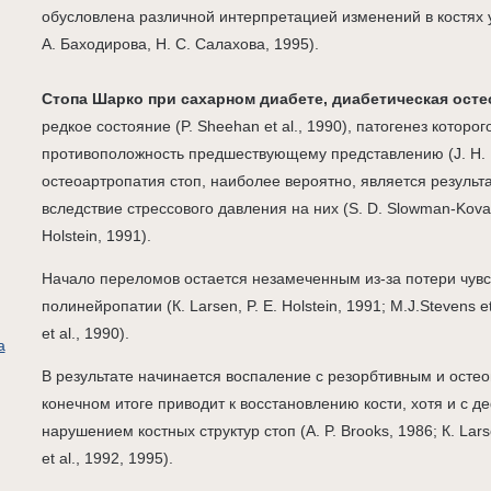
обусловлена различной интерпретацией изменений в костях 
А. Баходирова, Н. С. Салахова, 1995).
Стопа Шарко при сахарном диабете, диабетическая ост
редкое состояние (P. Sheehan et al., 1990), патогенез которог
противоположность предшествующему представлению (J. Н. 
остеоартропатия стоп, наиболее вероятно, является результ
вследствие стрессового давления на них (S. D. Slowman-Kovacs 
Holstein, 1991).
Начало переломов остается незамеченным из-за потери чувс
полинейропатии (К. Larsen, P. Е. Holstein, 1991; M.J.Stevens e
et al., 1990).
а
В результате начинается воспаление с резорбтивным и остео
конечном итоге приводит к восстановлению кости, хотя и с
нарушением костных структур стоп (А. P. Brooks, 1986; К. Larsen
et al., 1992, 1995).