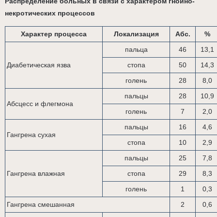
Распределение больных в связи с характером гнойно-
некротических процессов
Характер процесса
Локализация
Абс.
%
пальца
46
13,1
Диабетическая язва
стопа
50
14,3
голень
28
8,0
пальцы
28
10,9
Абсцесс и флегмона
голень
7
2,0
пальцы
16
4,6
Гангрена сухая
стопа
10
2,9
пальцы
25
7,8
Гангрена влажная
стопа
29
8,3
голень
1
0,3
Гангрена смешанная
2
0,6