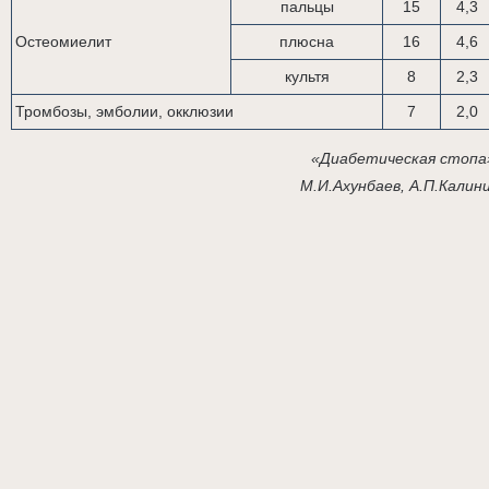
пальцы
15
4,3
Остеомиелит
плюсна
16
4,6
культя
8
2,3
Тромбозы, эмболии, окклюзии
7
2,0
«Диабетическая стопа
М.И.Ахунбаев, А.П.Калин