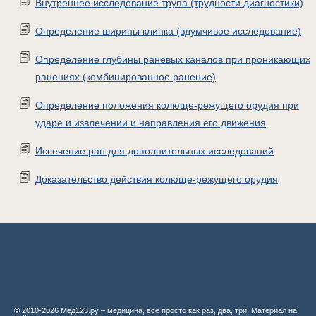
Внутреннее исследование трупа (трудности диагностики)
Определение ширины клинка (вдумчивое исследование)
Определение глубины раневых каналов при проникающих
ранениях (комбинированное ранение)
Определение положения колюще-режущего орудия при
ударе и извлечении и направления его движения
Иссечение ран для дополнительных исследований
Доказательство действия колюще-режущего орудия
© 2010-2026 Мед123.ру – медицина, все просто как раз, два, три! Материал на