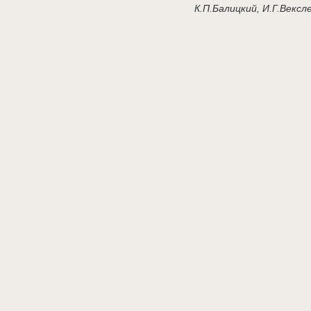
К.П.Балицкий, И.Г.Вексл