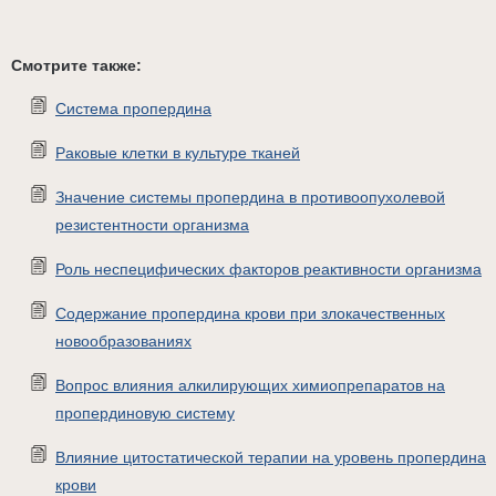
Смотрите также:
Система пропердина
Раковые клетки в культуре тканей
Значение системы пропердина в противоопухолевой
резистентности организма
Роль неспецифических факторов реактивности организма
Содержание пропердина крови при злокачественных
новообразованиях
Вопрос влияния алкилирующих химиопрепаратов на
пропердиновую систему
Влияние цитостатической терапии на уровень пропердина
крови