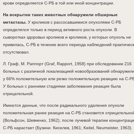
крови определяется С-РБ в той или иной концентрации.
На вскрытии таких животных обнаружили обширные
метастазы.
У кроликов с рассосавшимися опухолями С-РБ
определялся только в период активного роста опухоли. В
сыворотках здоровых кроликов и кроликов, у которых опухоль не
привилась, С-РБ в течение всего периода наблюдений практичес
отсутствовал.
Л. Граф, М. Раппорт (Graf, Rapport, 1958) при обследовании 216
больных с различной локализацией новообразований обнаружил
у 66% положительную или резко положительную реакцию на С-РБ
У больных с ранними стадиями заболевания реакция была
отрицательной.
Имеются данные, что после радикального удаления опухоли
положительная ранее реакция на С-РБ становится отрицательно
(Вольфсон, Шевченко, 1962), после лучевой терапии концентрац
С-РБ нарастает (Бузини. Киселев, 1961; Keitel, Neumeister, 1963).