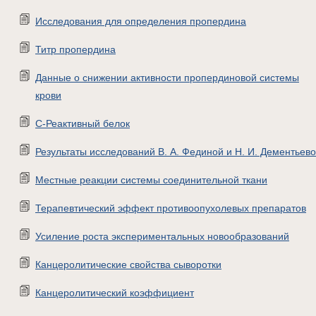
Исследования для определения пропердина
Титр пропердина
Данные о снижении активности пропердиновой системы
крови
С-Реактивный белок
Результаты исследований В. А. Фединой и Н. И. Дементьев
Местные реакции системы соединительной ткани
Терапевтический эффект противоопухолевых препаратов
Усиление роста экспериментальных новообразований
Канцеролитические свойства сыворотки
Канцеролитический коэффициент