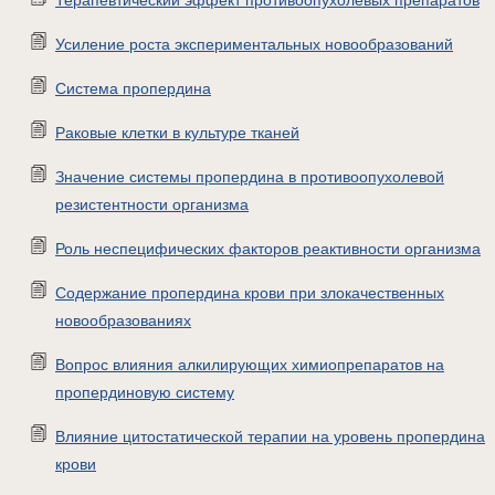
Терапевтический эффект противоопухолевых препаратов
Усиление роста экспериментальных новообразований
Система пропердина
Раковые клетки в культуре тканей
Значение системы пропердина в противоопухолевой
резистентности организма
Роль неспецифических факторов реактивности организма
Содержание пропердина крови при злокачественных
новообразованиях
Вопрос влияния алкилирующих химиопрепаратов на
пропердиновую систему
Влияние цитостатической терапии на уровень пропердина
крови