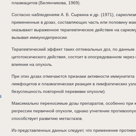
плазмацитов (Белянчикова, 1969).
Согласно наблюдениям А. Б. Сыркина и др. (1971), capколизи
примененные в дозах, составляющих часть или половину ма
оказывают выраженное терапевтическое действие на саркому
вызывая иммунодепреосии.
Терапевтический эффект таких оптимальных доз, по данным 
цитотоксического действия, состоит в опосредованном чере
влиянии на опухоль.
При этих дозах отмечаются признаки активности иммунитета
лимфоцитов и плазматическая реакция в лимфатических узлах
безуспешность повторной перевивки опухоли).
а
Максимально переносимые дозы препаратов, особенно при к
регрессии первичной опухоли, однако угнетение противоопу
способствует развитию метастазов.
Из представленных данных следует, что применение противо