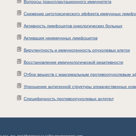
Вопросы трансплантационного иммунитета
Снижение цитотоксического эффекта иммунных лимфоци
Активность лимфоцитов онкологических больных
Активация неиммунных лимфоцитов
Вирулентность и иммуногенность опухолевых клеток
Восстановление иммунологической реактивности
Отбор веществ с максимальным противоопухолевым 
Упрощение антигенной структуры злокачественных но
Специфичность противоопухолевых антител