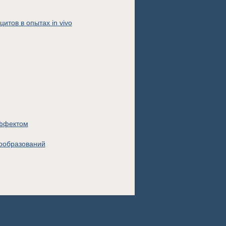
тов в опытах in vivo
эффектом
вообразований