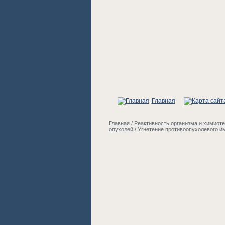
Главная
Главная
/
Реактивность организма и химиот
опухолей
/
Угнетение противоопухолевого и