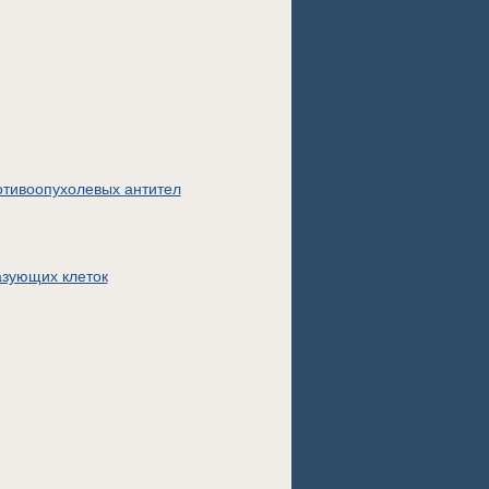
тивоопухолевых антител
азующих клеток