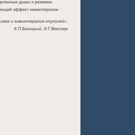
еленных дозах и режимах
ующий эффект химиотерапии.
изма и химиотерапия опухолей»,
К.П.Балицкий, И.Г.Векслер