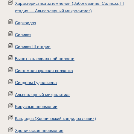
Характеристика затемнения (Заболевание: Силикоз, III
стадия — Альвеолярный микролитиаз)
Саркоидоз
Силикоз
Силикоз III стадии
Выпот в плевральной полости
Системная красная волчанка
Синдром Гудпасчера
Альвеолярный микролитиaз
Вирусные пневмонии
Кандидоз (Хронический кандидоз легких)
Хроническая пневмония