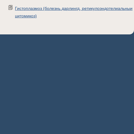
Гистоплазмоз (болезнь дарлингд, ретикулоэндотелиальныи
цитомикоз)