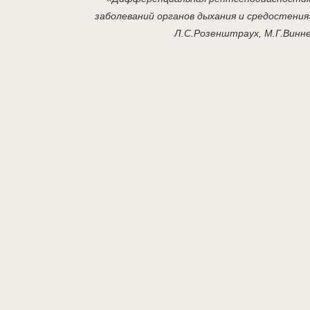
заболеваний органов дыхания и средостения
Л.С.Розенштраух, М.Г.Винн