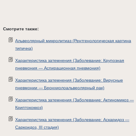
Смотрите также:
Альвеолярный микролитиaз (Рентгенологическая картина
типична)
Характеристика затемнения (Заболевание: Крупозная
пневмония — Аспирационная пневмония)
Характеристика затемнения (Заболевание: Вирусные
пневмонии — Бронхиолоальвеолярный рак)
Характеристика затемнения (Заболевание: Актиномикоз —
Криптококкоз)
Характеристика затемнения (Заболевание: Аскаридоз —
Саркоидоз, III стадия)