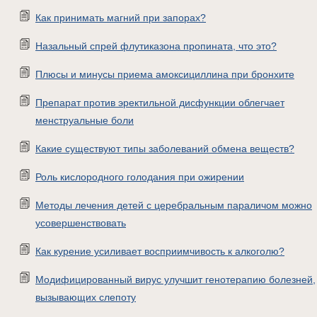
Как принимать магний при запорах?
Назальный спрей флутиказона пропината, что это?
Плюсы и минусы приема амоксициллина при бронхите
Препарат против эректильной дисфункции облегчает
менструальные боли
Какие существуют типы заболеваний обмена веществ?
Роль кислородного голодания при ожирении
Методы лечения детей с церебральным параличом можно
усовершенствовать
Как курение усиливает восприимчивость к алкоголю?
Модифицированный вирус улучшит генотерапию болезней,
вызывающих слепоту