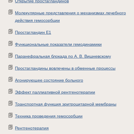
Открытие простагландинов
Молекулярные представления о механизмах лечебного
действия гемосорбции
Простагландин Е1
Функциональные показатели гемодинамики
Паранефральная блокада по А. В. Вишневскому
Простагландины вовлечены в обменные процессы
Агонирующее состояние больного
Эффект паллиативной рентгенотерапии
Транспортная функция эритроцитарной мембраны
Техника проведения гемосорбции
Рентгенотерапия