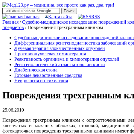
Главная
Карта сайта
RSS
Главная
/
Судебно-медицинское исследование повреждений к
предметов
/
Повреждения трехгранным клинком
Судебно-медицинское исследование повреждений колю
Дифференциальная рентгенодиагностика заболеваний орг
Лучевая терапия злокачественных опухолей
Противоопухолевая химиотерапия
Реактивность организма и химиотерапия опухолей
Рентгенологический атлас патологии кисти
Диабетическая стопа
Готовые лекарственные средства
Неврология и психиатрия
Повреждения трехгранным к
25.06.2010
Повреждения трехгранным клинком с остроотточенными лез
клеенчатых и кожаных обложках, столовой, медицинской и
фотокарточках повреждения трехгранными клинками имеют фор