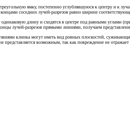
треугольную ямку, постепенно углублявшуюся к центру и к луча
я концами соседних лучей-разрезов равно ширине соответствующ
динаковую длину и сходятся в центре под равными углами (при
 концы лучей-разрезов прямыми линиями, получаем представлени
лезвиями клинка могут иметь вид ровных плоскостей, суживающи
е представляется возможным, так как повреждение не отражает