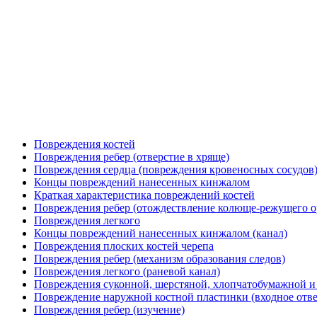
Повреждения костей
Повреждения ребер (отверстие в хряще)
Повреждения сердца (повреждения кровеносных сосудов
Концы повреждений нанесенных кинжалом
Краткая характеристика повреждений костей
Повреждения ребер (отождествление колюще-режущего о
Повреждения легкого
Концы повреждений нанесенных кинжалом (канал)
Повреждения плоских костей черепа
Повреждения ребер (механизм образования следов)
Повреждения легкого (раневой канал)
Повреждения суконной, шерстяной, хлопчатобумажной 
Повреждение наружной костной пластинки (входное отве
Повреждения ребер (изучение)