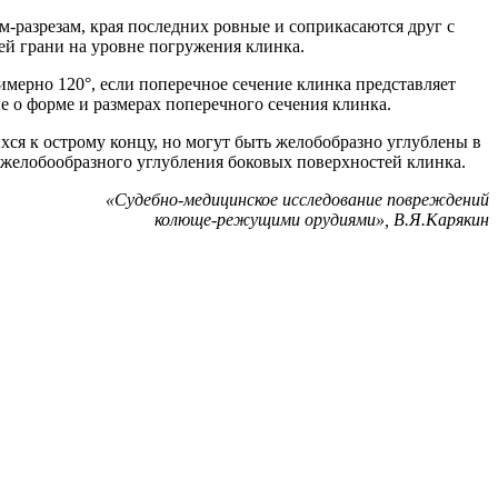
м-разрезам, края последних ровные и соприкасаются друг с
ей грани на уровне погружения клинка.
мерно 120°, если поперечное сечение клинка представляет
е о форме и размерах поперечного сечения клинка.
хся к острому концу, но могут быть желобобразно углублены в
 желобообразного углубления боковых поверхностей клинка.
«Судебно-медицинское исследование повреждений
колюще-режущими орудиями», В.Я.Карякин