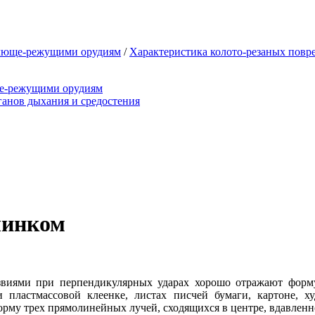
олюще-режущими орудиям
/
Характеристика колото-резаных повре
ще-режущими орудиям
анов дыхания и средостения
линком
виями при перпендикулярных ударах хорошо отражают форму
 пластмассовой клеенке, листах писчей бумаги, картоне, 
му трех прямолинейных лучей, сходящихся в центре, вдавленно