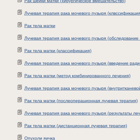
Рак шейки матки (хирургическое вмешательство)
Лучевая терапия рака мочевого пузыря (клвссификация
Рак тела матки
Лучевая терапия рака мочевого пузыря (обследование 
Рак тела матки (классификация)
Лучевая терапия рака мочевого пузыря (введение ради
Рак тела матки (метод комбинированного лечения)
Лучевая терапия рака мочевого пузыря (внутритканево
Рак тела матки (послеоперационная лучевая терапия)
Лучевая терапия рака мочевого пузыря (результаты ле
Рак тела матки (дистанционная лучевая терапия)
Опухоли яичка