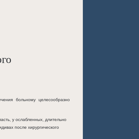
ого
учения больному целесообразно
ласть, у ослабленных, длительно
идивах после хирургического