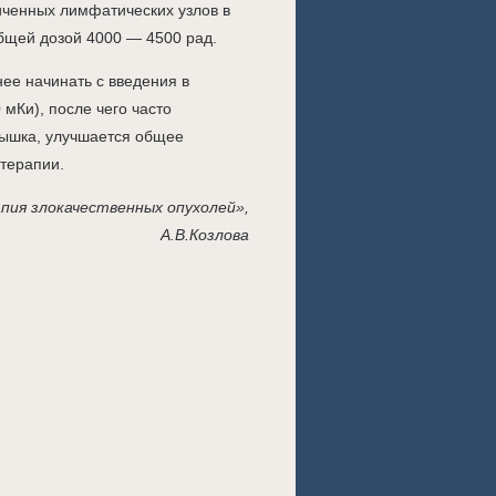
иченных лимфатических узлов в
бщей дозой 4000 — 4500 рад.
ее начинать с введения в
мКи), после чего часто
дышка, улучшается общее
-терапии.
пия злокачественных опухолей»,
А.В.Козлова