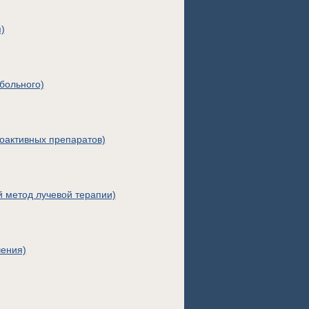
)
больного)
оактивных препаратов)
й метод лучевой терапии)
чения)