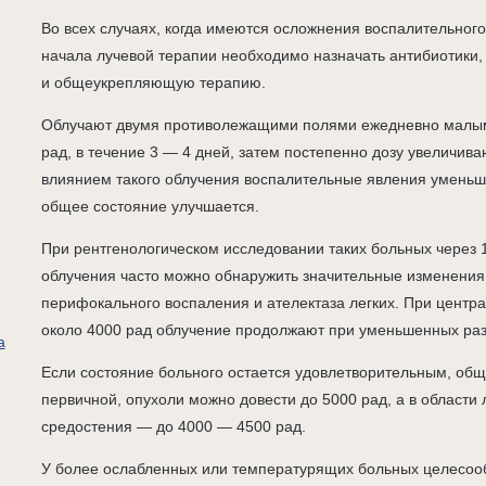
Во всех случаях, когда имеются осложнения воспалительного 
начала лучевой терапии необходимо назначать антибиотики
и общеукрепляющую терапию.
Облучают двумя противолежащими полями ежедневно малым
рад, в течение 3 — 4 дней, затем постепенно дозу увеличива
влиянием такого облучения воспалительные явления уменьш
общее состояние улучшается.
При рентгенологическом исследовании таких больных через 
облучения часто можно обнаружить значительные изменения
перифокального воспаления и ателектаза легких. При центр
около 4000 рад облучение продолжают при уменьшенных раз
а
Если состояние больного остается удовлетворительным, общ
первичной, опухоли можно довести до 5000 рад, а в области
средостения — до 4000 — 4500 рад.
У более ослабленных или температурящих больных целесооб