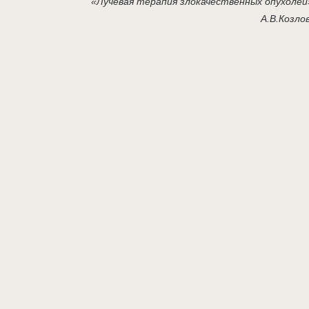
«Лучевая терапия злокачественных опухолей
А.В.Козло