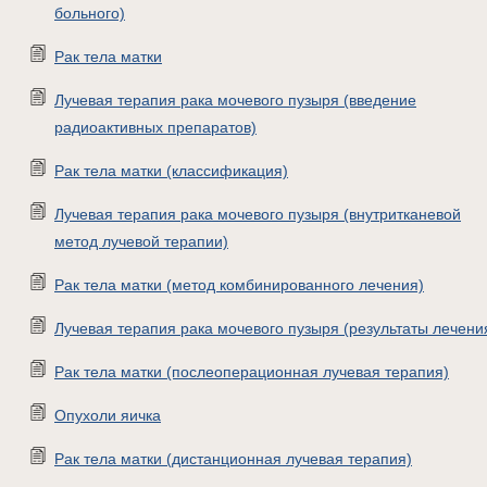
больного)
Рак тела матки
Лучевая терапия рака мочевого пузыря (введение
радиоактивных препаратов)
Рак тела матки (классификация)
Лучевая терапия рака мочевого пузыря (внутритканевой
метод лучевой терапии)
Рак тела матки (метод комбинированного лечения)
Лучевая терапия рака мочевого пузыря (результаты лечени
Рак тела матки (послеоперационная лучевая терапия)
Опухоли яичка
Рак тела матки (дистанционная лучевая терапия)