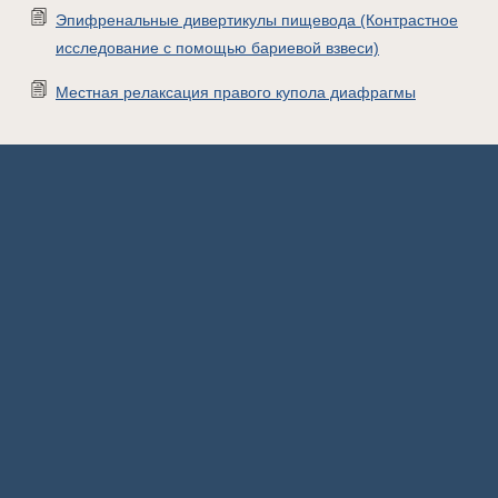
Эпифренальные дивертикулы пищевода (Контрастное
исследование с помощью бариевой взвеси)
Местная релаксация правого купола диафрагмы