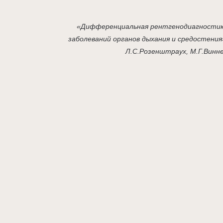
«Дифференциальная рентгенодиагности
заболеваний органов дыхания и средостения
Л.С.Розенштраух, М.Г.Винн