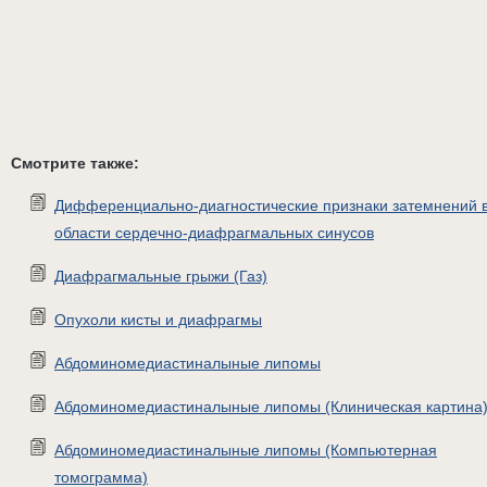
Смотрите также:
Дифференциально-диагностические признаки затемнений 
области сердечно-диафрагмальных синусов
Диафрагмальные грыжи (Газ)
Опухоли кисты и диафрагмы
Абдоминомедиастиналыные липомы
Абдоминомедиастиналыные липомы (Клиническая картина
Абдоминомедиастиналыные липомы (Компьютерная
томограмма)