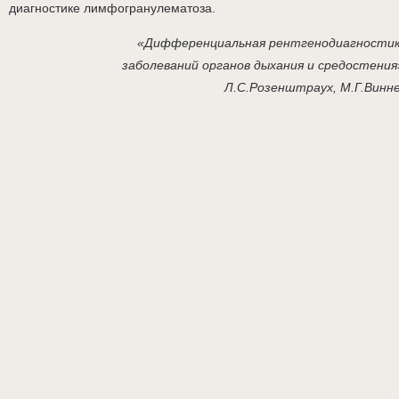
диагностике лимфогранулематоза.
«Дифференциальная рентгенодиагности
заболеваний органов дыхания и средостения
Л.С.Розенштраух, М.Г.Винн