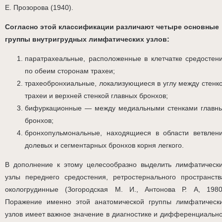
Е. Прозорова (1940).
Согласно этой классификации различают четыре основные
группы внутригрудных лимфатических узлов:
паратрахеальные, расположенные в клетчатке средостен
по обеим сторонам трахеи;
трахеобронхиальные, локализующиеся в углу между стенк
трахеи и верхней стенкой главных бронхов;
бифуркационные — между медиальными стенками главн
бронхов;
бронхопульмональные, находящиеся в области ветвлен
долевых и сегментарных бронхов корня легкого.
В дополнение к этому целесообразно выделить лимфатическ
узлы переднего средостения, ретростернального пространств
окологрудинные (Зогородская М. И., Антонова Р. Α, 1980
Поражение именно этой анатомической группы лимфатическ
узлов имеет важное значение в диагностике и дифференциальн