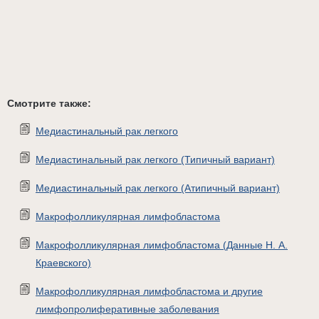
Смотрите также:
Медиастинальный рак легкого
Медиастинальный рак легкого (Типичный вариант)
Медиастинальный рак легкого (Атипичный вариант)
Макрофолликулярная лимфобластома
Макрофолликулярная лимфобластома (Данные Н. А.
Краевского)
Макрофолликулярная лимфобластома и другие
лимфопролиферативные заболевания