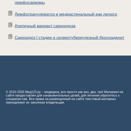
лимфосаркомы
Лимфогранулематоз и медиастинальный рак легкого
Атипичный вариант саркоидоза
Саркоидоз I стадии и силикотуберкулезный бронхаденит
© 2010-2026 Мед123.ру – медицина, все просто как раз, два, три! Материал на
сайте предоставлен для ознакомительных целей, для лечения обратитесь к
специалистам. Все права на размещенный на сайте текстовый материал
принадлежат их законным владельцам.