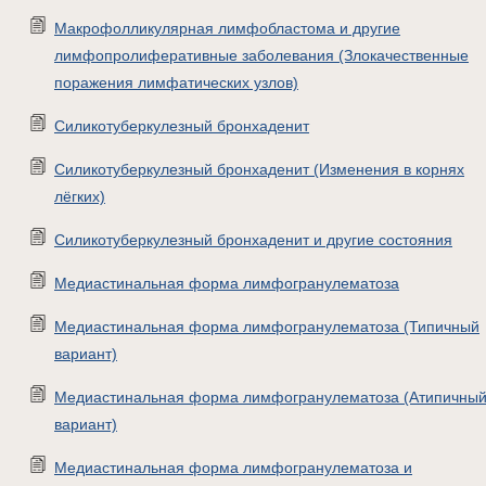
Макрофолликулярная лимфобластома и другие
лимфопролиферативные заболевания (Злокачественные
поражения лимфатических узлов)
Силикотуберкулезный бронхаденит
Силикотуберкулезный бронхаденит (Изменения в корнях
лёгких)
Силикотуберкулезный бронхаденит и другие состояния
Медиастинальная форма лимфогранулематоза
Медиастинальная форма лимфогранулематоза (Типичный
вариант)
Медиастинальная форма лимфогранулематоза (Атипичны
вариант)
Медиастинальная форма лимфогранулематоза и