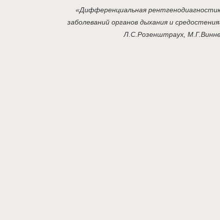
«Дифференциальная рентгенодиагности
заболеваний органов дыхания и средостения
Л.С.Розенштраух, М.Г.Винн