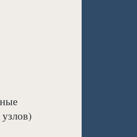
нные
 узлов)