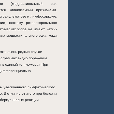
ов (медиастинальный рак,
тся клиническими признаками.
огранулематозе и лимфосаркоме,
ие, поэтому ретростернальное
тических узлов не имеют четких
чаях медиастинального рака, когда
ть очень редкие случаи
омограммах видно поражение
я в единый конгломерат. При
 дифференциально-
ры увеличенного лимфатического
. В отличие от этого при болезни
уберкулиновые реакции