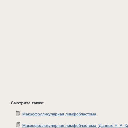
Смотрите также:
Макрофолликулярная лимфобластома
Макрофолликулярная лимфобластома (Данные Н. А. Кр