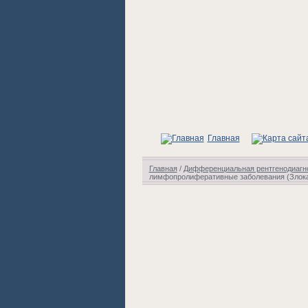
Главная
Главная
/
Дифференциальная рентгенодиагно
лимфопролиферативные заболевания (Злока