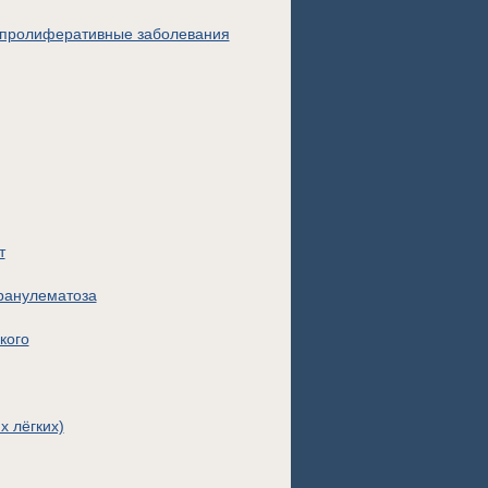
пролиферативные заболевания
т
ранулематоза
кого
х лёгких)