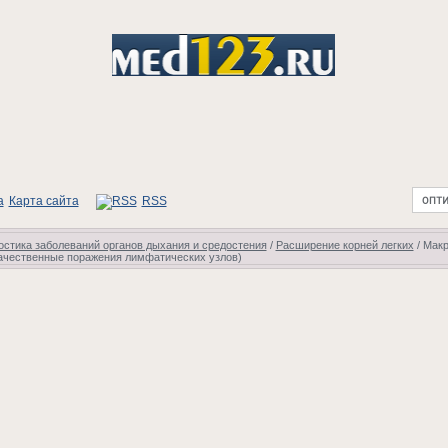
Карта сайта
RSS
стика заболеваний органов дыхания и средостения
/
Расширение корней легких
/
Макр
чественные поражения лимфатических узлов)