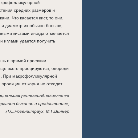
макрофолликулярной
стения средних размеров и
ни. Что касается кист, то они,
в и диаметр их обычно больше,
нными кистами иногда отмечается
и иглами удается получить
ишь в прямой проекции
аще всего проецируются, опереди
им. При макрофолликулярной
проекции от корня не отходит.
циальная рентгенодиагностика
органов дыхания и средостения»,
Л.С.Розенштраух, М.Г.Виннер