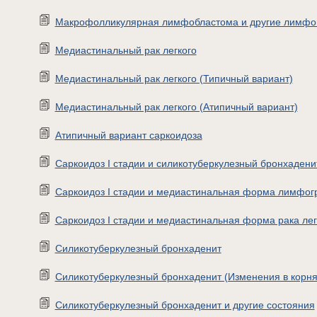
Макрофолликулярная лимфобластома и другие лимфо
Медиастинальный рак легкого
Медиастинальный рак легкого (Типичный вариант)
Медиастинальный рак легкого (Атипичный вариант)
Атипичный вариант саркоидоза
Саркоидоз I стадии и силикотуберкулезный бронхадени
Саркоидоз I стадии и медиастинальная форма лимфог
Саркоидоз I стадии и медиастинальная форма рака лег
Силикотуберкулезный бронхаденит
Силикотуберкулезный бронхаденит (Изменения в корня
Силикотуберкулезный бронхаденит и другие состояния