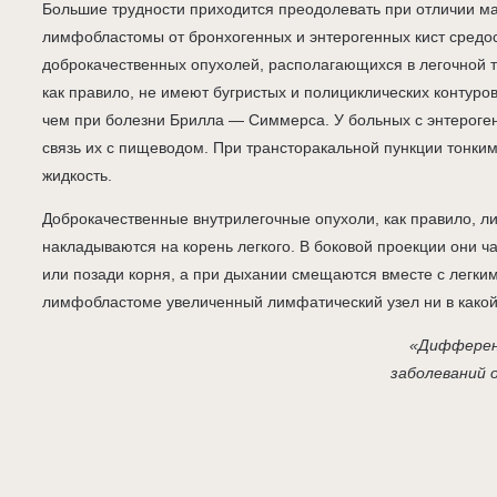
Большие трудности приходится преодолевать при отличии 
лимфобластомы от бронхогенных и энтерогенных кист средо
доброкачественных опухолей, располагающихся в легочной тка
как правило, не имеют бугристых и полициклических контуро
чем при болезни Брилла — Симмерса. У больных с энтероге
связь их с пищеводом. При трансторакальной пункции тонким
жидкость.
Доброкачественные внутрилегочные опухоли, как правило, л
накладываются на корень легкого. В боковой проекции они ч
или позади корня, а при дыхании смещаются вместе с легк
лимфобластоме увеличенный лимфатический узел ни в какой 
«Дифферен
заболеваний 