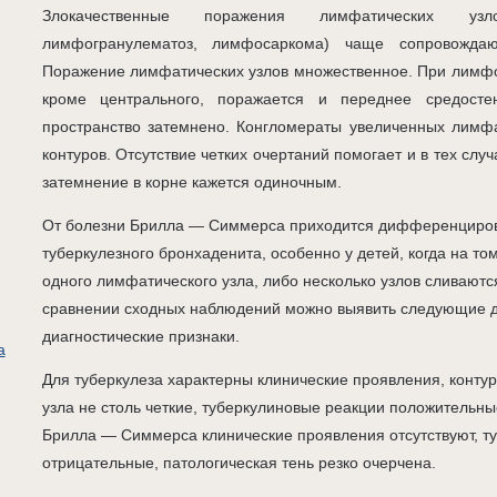
Злокачественные поражения лимфатических узл
лимфогранулематоз, лимфосаркома) чаще сопровождаю
Поражение лимфатических узлов множественное. При лимф
кроме центрального, поражается и переднее средостен
пространство затемнено. Конгломераты увеличенных лимфа
контуров. Отсутствие четких очертаний помогает и в тех слу
затемнение в корне кажется одиночным.
От болезни Брилла — Симмерса приходится дифференцирова
туберкулезного бронхаденита, особенно у детей, когда на т
одного лимфатического узла, либо несколько узлов сливаютс
сравнении сходных наблюдений можно выявить следующие
диагностические признаки.
а
Для туберкулеза характерны клинические проявления, конту
узла не столь четкие, туберкулиновые реакции положительные
Брилла — Симмерса клинические проявления отсутствуют, т
отрицательные, патологическая тень резко очерчена.