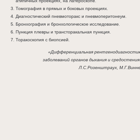
атипичных проекциях, на латероскопе.
Томография в прямых и боковых проекциях.
Диагностический пневмоторакс и пневмоперитонеум.
Бронхография и бронхологическое исследование.
Пункция плевры и трансторакальная пункция.
Торакоскопия с биопсией.
«Дифференциальная рентгенодиагности
заболеваний органов дыхания и средостения
Л.С.Розенштраух, М.Г.Винн