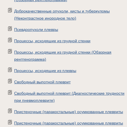
Доброкачественные опухоли, кисты и туберкуломы
(Неконтрастное инородное тело)
Псевдоопухоли плевры
Процессы, исходящие из грудной стенки
Процессы, исходящие из грудной стенки (Обзорная
рентгенограмма)
Процессы, исходящие из плевры
Свободный выпотной плеврит
Свободный выпотной плеврит (Диагностические трудности
при пневмоплеврите)
Пристеночные (паракостальные) осумкованные плевриты
Пристеночные (паракостальные) осумкованные плевриты