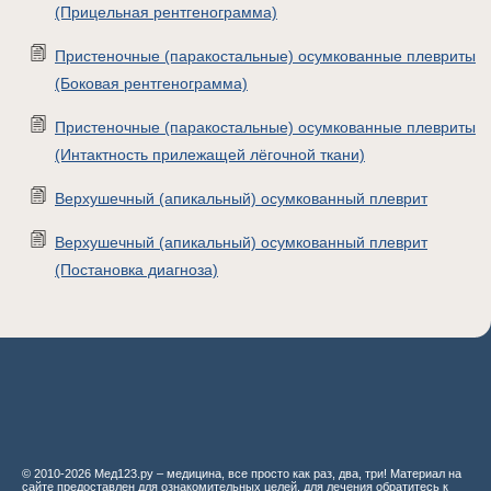
(Прицельная рентгенограмма)
Пристеночные (паракостальные) осумкованные плевриты
(Боковая рентгенограмма)
Пристеночные (паракостальные) осумкованные плевриты
(Интактность прилежащей лёгочной ткани)
Верхушечный (апикальный) осумкованный плеврит
Верхушечный (апикальный) осумкованный плеврит
(Постановка диагноза)
© 2010-2026 Мед123.ру – медицина, все просто как раз, два, три! Материал на
сайте предоставлен для ознакомительных целей, для лечения обратитесь к