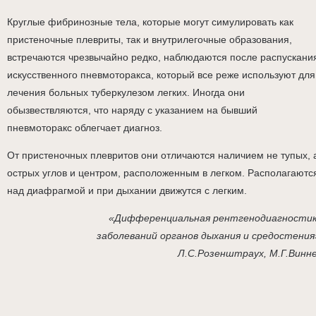
Круглые фибринозные тела, которые могут симулировать как
пристеночные плевриты, так и внутрилегочные образования,
встречаются чрезвычайно редко, наблюдаются после распускани
искусственного пневмоторакса, который все реже используют для
лечения больных туберкулезом легких. Иногда они
обызвествляются, что наряду с указанием на бывший
пневмоторакс облегчает диагноз.
От пристеночных плевритов они отличаются наличием не тупых, 
острых углов и центром, расположенным в легком. Располагаютс
над диафрагмой и при дыхании движутся с легким.
«Дифференциальная рентгенодиагности
заболеваний органов дыхания и средостения
Л.С.Розенштраух, М.Г.Винн