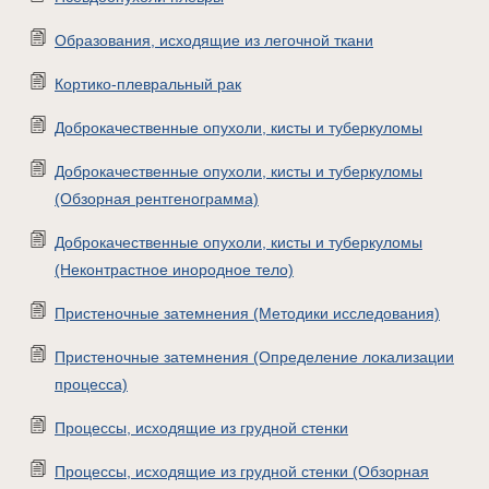
Образования, исходящие из легочной ткани
Кортико-плевральный рак
Доброкачественные опухоли, кисты и туберкуломы
Доброкачественные опухоли, кисты и туберкуломы
(Обзорная рентгенограмма)
Доброкачественные опухоли, кисты и туберкуломы
(Неконтрастное инородное тело)
Пристеночные затемнения (Методики исследования)
Пристеночные затемнения (Определение локализации
процесса)
Процессы, исходящие из грудной стенки
Процессы, исходящие из грудной стенки (Обзорная