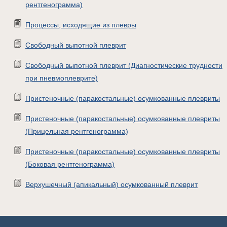
рентгенограмма)
Процессы, исходящие из плевры
Свободный выпотной плеврит
Свободный выпотной плеврит (Диагностические трудности
при пневмоплеврите)
Пристеночные (паракостальные) осумкованные плевриты
Пристеночные (паракостальные) осумкованные плевриты
(Прицельная рентгенограмма)
Пристеночные (паракостальные) осумкованные плевриты
(Боковая рентгенограмма)
Верхушечный (апикальный) осумкованный плеврит