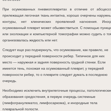
При осумкованных пневмоплевритах в отличие от абсцесс
прилежащая легочная ткань интактна, хорошо очерчены наружн
контуры, нет клинических проявлений нагноения. Иног
осумкованный плеврит может обызвествиться. С помощью пункц
или эхолокации и компьютерной томографии можно судить о то
организовалась жидкость или нет.
Следует еще раз подчеркнуть, что осумкование, как правило, не
происходит у передней поверхности ребер. Типичное для них
место — наружная и задняя поверхность грудной стенки. Если
имеется тень, похожая на осумкованный плеврит, у передней
поверхности ребер, то о плеврите следует думать в последнюю
очередь.
Необходимо исключить внутрилегочные процессы, патологически
образования средостения, в первую очередь системные
(лимфогранулематоз, лимфосаркома), и инородные тела
плевральной полости.