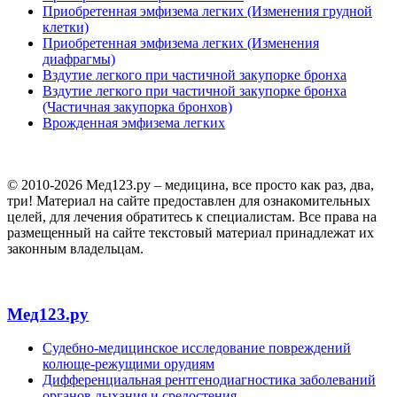
Приобретенная эмфизема легких (Изменения грудной
клетки)
Приобретенная эмфизема легких (Изменения
диафрагмы)
Вздутие легкого при частичной закупорке бронха
Вздутие легкого при частичной закупорке бронха
(Частичная закупорка бронхов)
Врожденная эмфизема легких
© 2010-2026 Мед123.ру – медицина, все просто как раз, два,
три! Материал на сайте предоставлен для ознакомительных
целей, для лечения обратитесь к специалистам. Все права на
размещенный на сайте текстовый материал принадлежат их
законным владельцам.
Мед123.ру
Судебно-медицинское исследование повреждений
колюще-режущими орудиям
Дифференциальная рентгенодиагностика заболеваний
органов дыхания и средостения