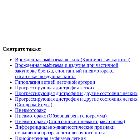
Смотрите также:
Врожденная эмфизема легких (Клиническая картина)
Врожденная эмфизема и вздутие при частичной
закупорке бронха, спонтанный пневмоторакс,
гигантская воздушная киста
Гипоплазия ветвей легочной артерии
Прогрессирующая дистрофия легких
Прогрессирующая дистрофия и другие состояния легких
Прогрессирующая дистрофия и другие состояния легких
(Синдром Януса)
Пневмоторакс
Пневмоторакс (Обзорная рентгенограмма)
Пневмоторакс (Спонтанный пневмоторакс справа)
Дифференциально-диагностические признаки
повышения прозрачности легочного поля
Приобретенная эмфизема легких