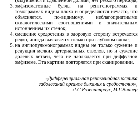
(вздувшейся и сдавленной долями) нет резкого перехода;
эмфизематозные буллы на рентгенограммах и
томограммах видны плохо и определяются нечасто, что
объясняется, по-видимому, неблагоприятными
скиалогическими соотношениями и значительным
истончением их стенок;
смещение средостения в здоровую сторону встречается
редко, иногда выявляется только при глубоком вдохе;
на ангиопульмонограммах видны не только сужение и
редукция мелких артериальных стволов, но и сужение
долевых ветвей, чего не наблюдается при диффузной
эмфиземе. Эта картина повторяется при сканировании.
«Дифференциальная рентгенодиагностика
заболеваний органов дыхания и средостения»,
Л.С.Розенштраух, М.Г.Виннер