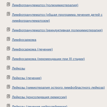
Лимфогранулематоз (полихимиотерапия)
Лимфогранулематоз (общая программа лечения детей с
лимфогранулематозом)
Лимфогранулематоз (реиндуктивная полихимиотерапия)
Лимфосаркома
Лимфосаркома (лечение)
Лимфосаркома (рекомендации при III стадии)
Лейкозы
Лейкозы (лечение)
Лейкозы (химиотерапия острого лимфобластного лейкоза)
Лейкозы (консолидация ремиссии)
Лейкозы (лечение нейролейкемии)