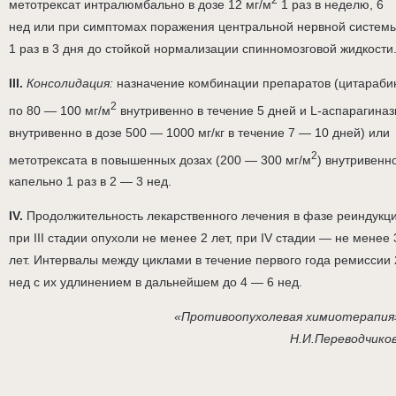
метотрексат интралюмбально в дозе 12 мг/м
1 раз в неделю, 6
нед или при симптомах поражения центральной нервной систем
1 раз в 3 дня до стойкой нормализации спинномозговой жидкости
III.
Консолидация:
назначение комбинации препаратов (цитараби
2
по 80 — 100 мг/м
внутривенно в течение 5 дней и L-аспарагина
внутривенно в дозе 500 — 1000 мг/кг в течение 7 — 10 дней) или
2
метотрексата в повышенных дозах (200 — 300 мг/м
) внутривенн
капельно 1 раз в 2 — 3 нед.
IV.
Продолжительность лекарственного лечения в фазе реиндукц
при III стадии опухоли не менее 2 лет, при IV стадии — не менее 
лет. Интервалы между циклами в течение первого года ремиссии 
нед с их удлинением в дальнейшем до 4 — 6 нед.
«Противоопухолевая химиотерапия
Н.И.Переводчико