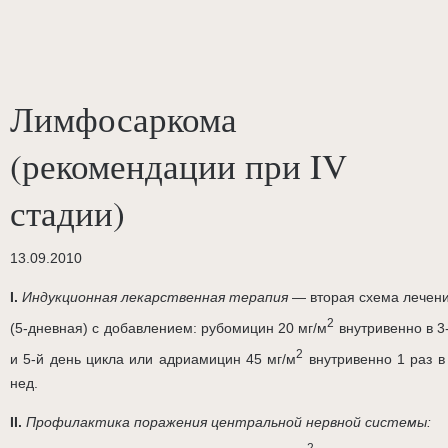
Лимфосаркома
(рекомендации при IV
стадии)
13.09.2010
I.
Индукционная лекарственная терапия
— вторая схема лечен
2
(5-дневная) с добавлением: рубомицин 20 мг/м
внутривенно в 3
2
и 5-й день цикла или адриамицин 45 мг/м
внутривенно 1 раз в
нед.
II.
Профилактика поражения центральной нервной системы:
2