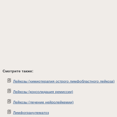
Смотрите также:
Лейкозы (химиотерапия острого лимфобластного лейкоза)
Лейкозы (консолидация ремиссии)
Лейкозы (лечение нейролейкемии)
Лимфогранулематоз