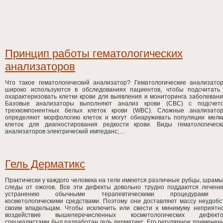
Принцип работы гематологических
анализаторов
Что такое гематологический анализатор? Гематологические анализато
широко используются в обследованиях пациентов, чтобы подсчитать
охарактеризовать клетки крови для выявления и мониторинга заболевани
Базовые анализаторы выполняют анализ крови (CBC) с подсчет
трехкомпонентных белых клеток крови (WBC). Сложные анализато
определяют морфологию клеток и могут обнаруживать популяции мелк
клеток для диагностирования редкости крови. Виды гематологическ
анализаторов электрический импеданс;…
Гель Дерматикс
Практически у каждого человека на теле имеются различные рубцы, шрамы
следы от ожогов. Все эти дефекты довольно трудно поддаются лечени
устранению обычными терапевтическими процедурами
косметологическими средствами. Поэтому они доставляют массу неудобс
своим владельцам. Чтобы исключить или свести к минимуму неприятн
воздействие вышеперечисленных косметологических дефекто
специалистами был разработан гель дерматикс. Его регулярное применен