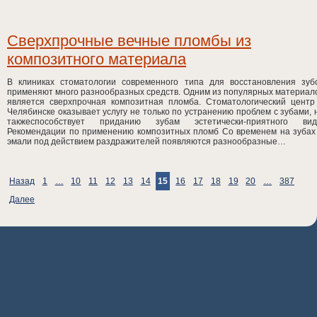
Сверхпрочные вечные пломбы из
композитного материала
В клиниках стоматологии современного типа для восстановления зуб
применяют много разнообразных средств. Одним из популярных материал
является сверхпрочная композитная пломба. Стоматологический центр
Челябинске оказывает услугу не только по устранению проблем с зубами, 
такжеспособствует приданию зубам эстетически-приятного вид
Рекомендации по применению композитных пломб Со временем на зубах
эмали под действием раздражителей появляются разнообразные…
Назад
1
…
10
11
12
13
14
15
16
17
18
19
20
…
387
Далее