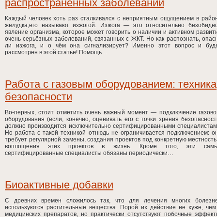
распространённых заболеваний
Каждый человек хоть раз сталкивался с неприятным ощущением в райо
желудка,его называют изжогой. Изжога — это относительно безобидн
явление организма, которое может говорить о наличии и активном развит
очень серьёзных заболеваний, связанных с ЖКТ. Но как распознать, опас
ли изжога, и о чём она сигнализирует? Именно этот вопрос и буд
рассмотрен в этой статье! Помощь…
Работа с газовым оборудованием: техника
безопасности
Во-первых, стоит отметить очень важный момент — подключение газово
оборудования (если, конечно, оценивать его с точки зрения безопасност
должно производится исключительно сертифицированными специалистам
Но работа с такой техникой отнюдь не ограничивается подключением: о
требует регулярной замены, создания проектов под конкретную местность
воплощения этих проектов в жизнь. Кроме того, эти сам
сертифицированные специалисты обязаны периодически…
Биоактивные добавки
С древних времен сложилось так, что для лечения многих болезн
используются растительные вещества. Порой их действие не хуже, чем
медицинских препаратов, но практически отсутствуют побочные эффект