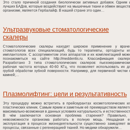
Это стало причиной создания биологически активных добавок. Одним 
лучших БАДов, которые воздействуют на мышечные ткани и обмен веществ
организме, является Гербалайф. В нашей стране это один…
Ультразвуковые стоматологические
скалеры
Стоматологические скалеры находят широкое применение у враче
стоматологов всех специализаций, будь то терапевты, ортодонты и
имплантологи. С ассортиментом этих аппаратов и их комплектацией мож
познакомиться на сайте http://meddentis.ru. Классификация скалер
Разработано 3 типа стоматологических скалеров: пьезокерамически
рабочая частота которых 40-60 КГц, что позволяет использовать их д
грубой обработки зубной поверхности. Например, для первичной чистки 
камней;…
Плазмолифтинг: цели и результативность
Эту процедуру можно встретить в прейскурантах косметологических и
пластических клиник. Самым ярким и заметным её преимуществом являет
максимально-возможная в данных условиях натуральность и естественност
В чём заключается основная проблема старения? Правильно,
невозможности организма работать в полную мощь. Нещадная е
эксплуатация в процессе жизнедеятельности существенно замедляет в
процессы, связанные с регенерацией тканей. Но медики обнаружили…