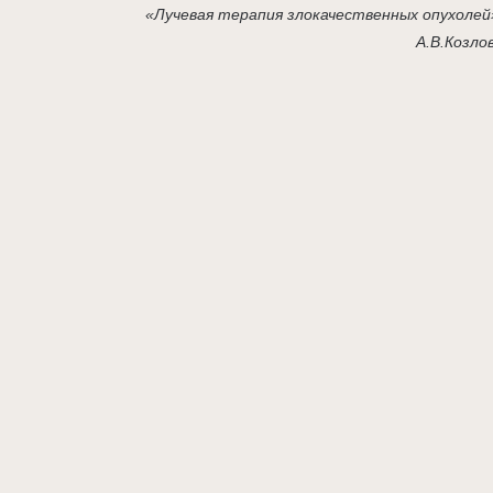
«Лучевая терапия злокачественных опухолей
А.В.Козло