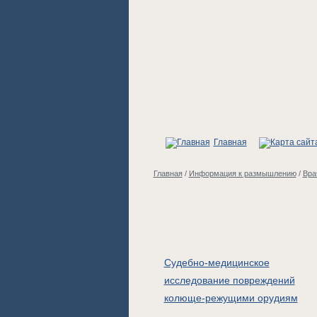
Главная
Главная
/
Информация к размышлению
/
Вра
Судебно-медицинское
исследование повреждений
колюще-режущими орудиям