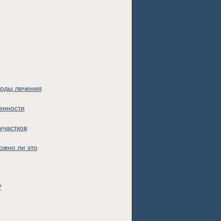
тоды лечения
енности
участков
ожно ли это
?