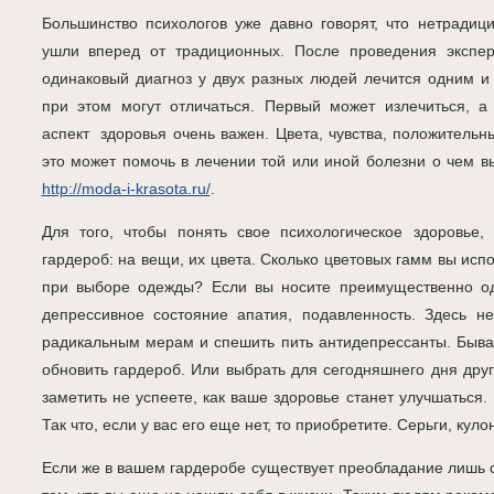
Большинство психологов уже давно говорят, что нетради
ушли вперед от традиционных. После проведения экспер
одинаковый диагноз у двух разных людей лечится одним и
при этом могут отличаться. Первый может излечиться, а
аспект здоровья очень важен. Цвета, чувства, положительн
это может помочь в лечении той или иной болезни о чем вы
http://moda-i-krasota.ru/
.
Для того, чтобы понять свое психологическое здоровье,
гардероб: на вещи, их цвета. Сколько цветовых гамм вы исп
при выборе одежды? Если вы носите преимущественно од
депрессивное состояние апатия, подавленность. Здесь не
радикальным мерам и спешить пить антидепрессанты. Бывае
обновить гардероб. Или выбрать для сегодняшнего дня друг
заметить не успеете, как ваше здоровье станет улучшаться.
Так что, если у вас его еще нет, то приобретите. Серьги, кул
Если же в вашем гардеробе существует преобладание лишь св