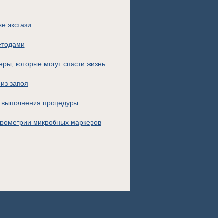
ке экстази
етодами
ры, которые могут спасти жизнь
 из запоя
ы выполнения процедуры
трометрии микробных маркеров