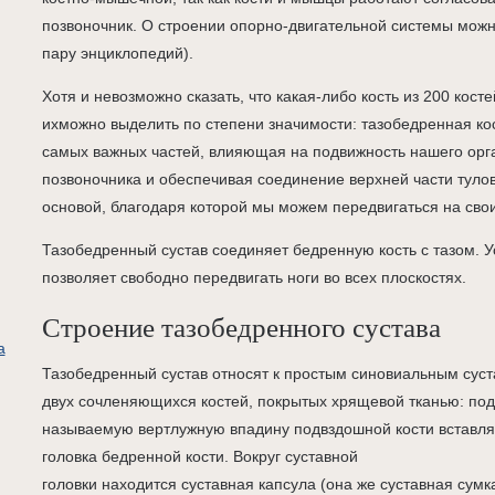
позвоночник. О строении опорно-двигательной системы можн
пару энциклопедий).
Хотя и невозможно сказать, что какая-либо кость из 200 кост
ихможно выделить по степени значимости: тазобедренная кос
самых важных частей, влияющая на подвижность нашего орг
позвоночника и обеспечивая соединение верхней части тулов
основой, благодаря которой мы можем передвигаться на свои
Тазобедренный сустав соединяет бедренную кость с тазом. Ус
позволяет свободно передвигать ноги во всех плоскостях.
Строение тазобедренного сустава
а
Тазобедренный сустав относят к простым синовиальным суст
двух сочленяющихся костей, покрытых хрящевой тканью: под
называемую вертлужную впадину подвздошной кости вставля
головка бедренной кости. Вокруг суставной
головки находится суставная капсула (она же суставная сумка