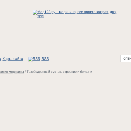
Карта сайта
RSS
витие медицины
/
Тазобедренный сустав: строение и болезни