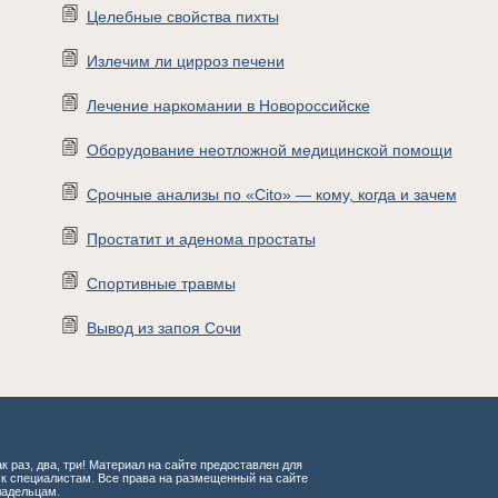
Целебные свойства пихты
Излечим ли цирроз печени
Лечение наркомании в Новороссийске
Оборудование неотложной медицинской помощи
Срочные анализы по «Cito» — кому, когда и зачем
Простатит и аденома простаты
Спортивные травмы
Вывод из запоя Сочи
к раз, два, три! Материал на сайте предоставлен для
 к специалистам. Все права на размещенный на сайте
ладельцам.