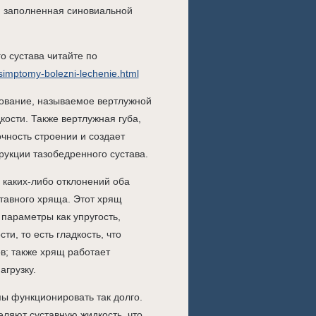
 и заполненная синовиальной
 сустава читайте по
-simptomy-bolezni-lechenie.html
ование, называемое вертлужной
кости. Также вертлужная губа,
очность строении и создает
рукции тазобедренного сустава.
 каких-либо отклонений оба
тавного хряща. Этот хрящ
параметры как упругость,
и, то есть гладкость, что
в; также хрящ работает
грузку.
ы функционировать так долго.
ляют суставную жидкость, что