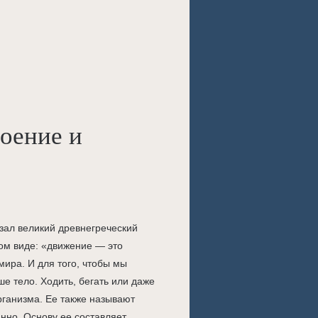
роение и
зал великий древнегреческий
ом виде: «движение — это
мира. И для того, чтобы мы
е тело. Ходить, бегать или даже
рганизма. Ее также называют
нно. Основу ее составляет