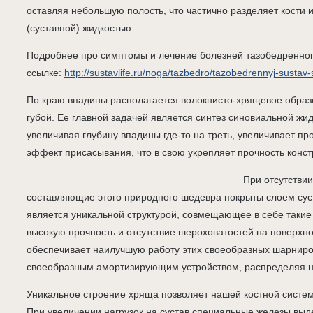
оставляя небольшую полость, что частично разделяет кости
(суставной) жидкостью.
Подробнее про симптомы и лечение болезней тазобедренного
ссылке:
http://sustavlife.ru/noga/tazbedro/tazobedrennyj-sustav
По краю впадины располагается волокнисто-хрящевое образ
губой. Ее главной задачей является синтез синовиальной жид
увеличивая глубину впадины где-то на треть, увеличивает пр
эффект присасывания, что в свою укрепляет прочность конст
При отсутствии
составляющие этого природного шедевра покрыты слоем сус
является уникальной структурой, совмещающее в себе такие 
высокую прочность и отсутствие шероховатостей на поверхност
обеспечивает наилучшую работу этих своеобразных шарниро
своеобразным амортизирующим устройством, распределяя на
Уникальное строение хряща позволяет нашей костной систем
При увеличении нагрузок на сустав специальные железы выде