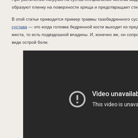
образуют пленку на поверхности хряща и предотвращает сти
В этой статье приводится пример травмы тазобедренного сус
сустава
— это когда головка бедренной кости выходит из пр
места, то есть подвздошной впадины. И, конечно же, он соп
виде острой боли.