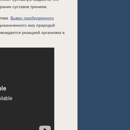
рание суставов трением.
тава.
Вывих тазобедренного
едназначенного ему природой
ровождается реакцией организма в