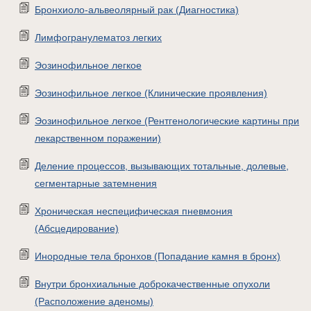
Бронхиоло-альвеолярный рак (Диагностика)
Лимфогранулематоз легких
Эозинофильное легкое
Эозинофильное легкое (Клинические проявления)
Эозинофильное легкое (Рентгенологические картины при
лекарственном поражении)
Деление процессов, вызывающих тотальные, долевые,
сегментарные затемнения
Хроническая неспецифическая пневмония
(Абсцедирование)
Инородные тела бронхов (Попадание камня в бронх)
Внутри бронхиальные доброкачественные опухоли
(Расположение аденомы)