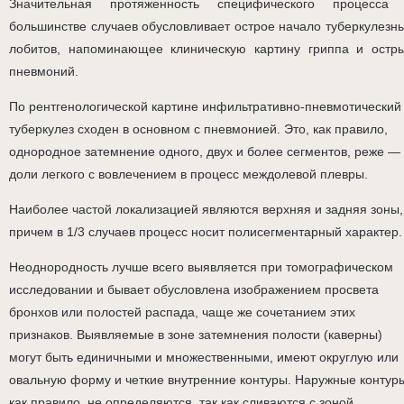
Значительная протяженность специфического процесса
большинстве случаев обусловливает острое начало туберкулезн
лобитов, напоминающее клиническую картину гриппа и остр
пневмоний.
Пο рентгенологической картине инфильтративно-пневмотический
туберкулез сходен в основном с пневмонией. Это, как правило,
однородное затемнение одного, двух и более сегментов, реже —
доли легкого с вовлечением в процесс междолевой плевры.
Наиболее частой локализацией являются верхняя и задняя зоны,
причем в 1/3 случаев процесс носит полисегментарный характер.
Неоднородность лучше всего выявляется при томографическом
исследовании и бывает обусловлена изображением просвета
бронхов или полостей распада, чаще же сочетанием этих
признаков. Выявляемые в зоне затемнения полости (каверны)
могут быть единичными и множественными, имеют округлую или
овальную форму и четкие внутренние контуры. Наружные контур
как правило, не определяются, так как сливаются с зоной