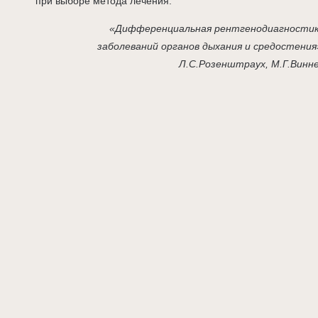
при выборе метода лечения.
«Дифференциальная рентгенодиагности
заболеваний органов дыхания и средостения
Л.С.Розенштраух, М.Г.Винн