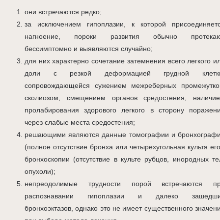
они встречаются редко;
за исключением гипоплазии, к которой присоединяет
нагноение, пороки развития обычно протека
бессимптомно и выявляются случайно;
для них характерно сочетание затемнения всего легкого и
доли с резкой деформацией грудной клетк
сопровождающейся сужением межреберных промежутко
сколиозом, смещением органов средостения, наличи
пролабирования здорового легкого в сторону поражен
через слабые места средостения;
решающими являются данные томографии и бронхограф
(полное отсутствие бронха или четырехугольная культя его
бронхоскопии (отсутствие в культе рубцов, инородных те
опухоли);
непреодолимые трудности порой встречаются п
распознавании гипоплазии и далеко зашедш
бронхоэктазов, однако это не имеет существенного значен