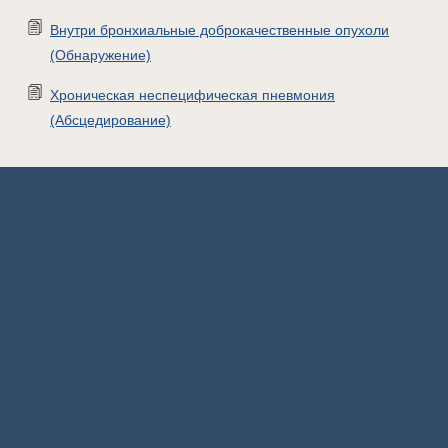
Внутри бронхиальные доброкачественные опухоли
(Обнаружение)
Хроническая неспецифическая пневмония
(Абсцедирование)