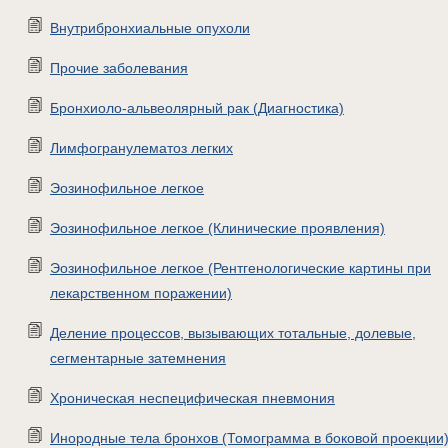
Внутрибронхиальные опухоли
Прочие заболевания
Бронхиоло-альвеолярный рак (Диагностика)
Лимфогранулематоз легких
Эозинофильное легкое
Эозинофильное легкое (Клинические проявления)
Эозинофильное легкое (Рентгенологические картины при
лекарственном поражении)
Деление процессов, вызывающих тотальные, долевые,
сегментарные затемнения
Хроническая неспецифическая пневмония
Инородные тела бронхов (Томограмма в боковой проекции