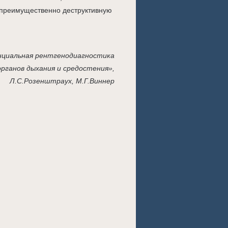
 преимущественно деструктивную
циальная рентгенодиагностика
органов дыхания и средостения»,
Л.С.Розенштраух, М.Г.Виннер