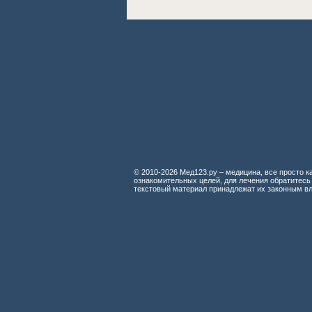
© 2010-2026 Мед123.ру – медицина, все просто ка
ознакомительных целей, для лечения обратитесь
текстовый материал принадлежат их законным в
Мед123.ру
Судебно-медицинское исследование повреждений колюще-режущими
Дифференциальная рентгенодиагностика заболеваний органов дыхан
Лучевая терапия злокачественных опухолей
Противоопухолевая химиотерапия
Реактивность организма и химиотерапия опухолей
Рентгенологический атлас патологии кисти
Диабетическая стопа
Готовые лекарственные средства