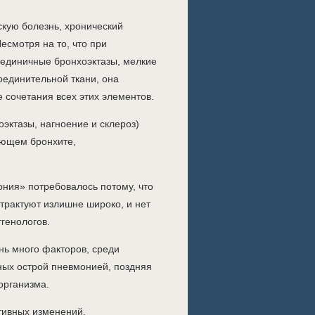
скую болезнь, хронический
есмотря на то, что при
единичные бронхоэктазы, мелкие
оединительной ткани, она
сочетания всех этих элементов.
эктазы, нагноение и склероз)
ующем бронхите,
ния» потребовалось потому, что
трактуют излишне широко, и нет
тгенологов.
нь много факторов, среди
ных острой пневмонией, поздняя
организма.
тивных изменений,