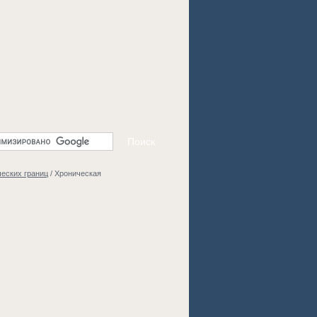
еских границ
/
Хроническая