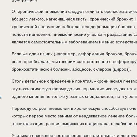
От хронической пневмонии следует отличать бронхоэктатиче
абсцесс легкого, нагноившиеся кисты, хронический бронхит. Н
хронической пневмонии наблюдаются деформация бронхов, 
полости нагноения, пневмонические участки и разрастание с
является самостоятельным заболеванием именно вследствие 
Если же один из них (например, деформация бронхов, бронхо
резко преобладает, мы говорим соответственно о деформир
бронхоэктатической болезни, абсцессе, склерозе (цирроз).
Столь детальное определение понятия, «хроническая пневмо
эту нозологическую форму до сих пор многие исследователи 
а
единого мнения не только у разных специалистов, но и у рен
Переходу острой пневмонии в хроническую способствует оче
которых первое место занимают неадекватное лечение боль
госпитализация, ранняя выписка из стационара, ослабление 
Учитывая различное соотношение воспалительных и деструк