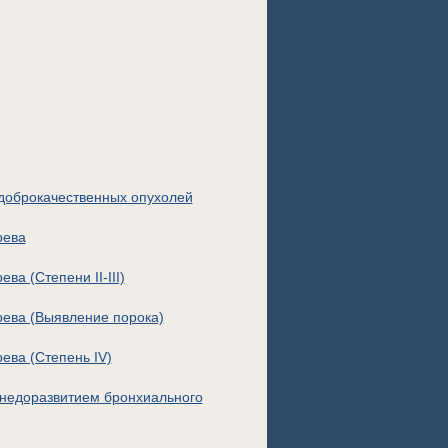
доброкачественных опухолей
рева
а (Степени II-III)
рева (Выявление порока)
ева (Степень IV)
 недоразвитием бронхиального