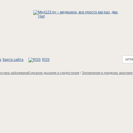
Карта сайта
RSS
стика заболеваний органов дыхания и средостения
/
Затемнения в пределах анатомич