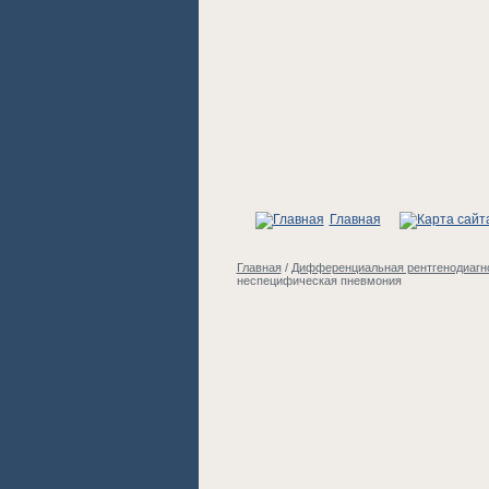
Главная
Главная
/
Дифференциальная рентгенодиагно
неспецифическая пневмония