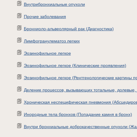
Внутрибронхиальные опухоли
Прочие заболевания
Бронхиоло-альвеолярный рак (Диагностика)
Лимфогранулематоз легких
Эозинофильное легкое
Эозинофильное легкое (Клинические проявления)
Эозинофильное легкое (Рентгенологические картины п
Деление процессов, вызывающих тотальные, долевые,
Хроническая неспецифическая пневмония (Абсцедиро
Инородные тела бронхов (Попадание камня в бронх)
Внутри бронхиальные доброкачественные опухоли (Жа