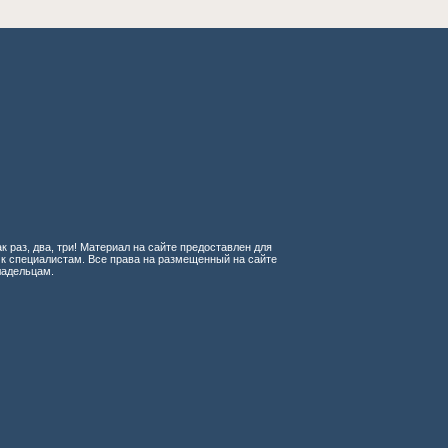
к раз, два, три! Материал на сайте предоставлен для
 к специалистам. Все права на размещенный на сайте
ладельцам.
 орудиям
ия и средостения