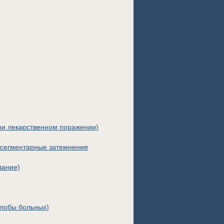
ри лекарственном поражении)
 сегментарные затемнения
вание)
лобы больных)