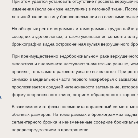
При этом удается установить отсутствие просвета верхушечн
изменения (если они уже наступили) в легочной ткани. Пос
легочной ткани по типу бронхопневмонии со сливными очага
На обзорных рентгенограммах и томограммах трудно найти д
соседних отделов легких, а также уменьшения сегмента или
бронхографии видна остроконечная культя верхушечного бро
При преимущественно эндобронхиальном раке верхушечного 
гипоэктаза и пневмонита наступают значительно раньше, чем
правило, тень самого ракового узла не выявляется. При рент
снимках в медиальной части первого межреберья с захватом
прослеживается средней интенсивности затемнение, которое
форму неправильного клина, острием обращенного к корню л
а
В зависимости от фазы пневмонита пораженный сегмент мож
обычных размеров. На томограммах и бронхограммах видны 
сегментарного бронха и неизмененные соседние бронхиальны
перераспределением в пространстве.