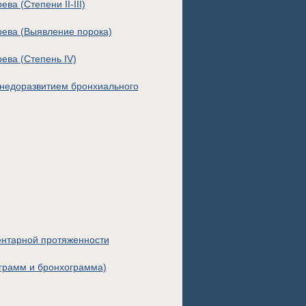
а (Степени II-III)
рева (Выявление порока)
ева (Степень IV)
 недоразвитием бронхиального
ентарной протяженности
ограмм и бронхограмма)