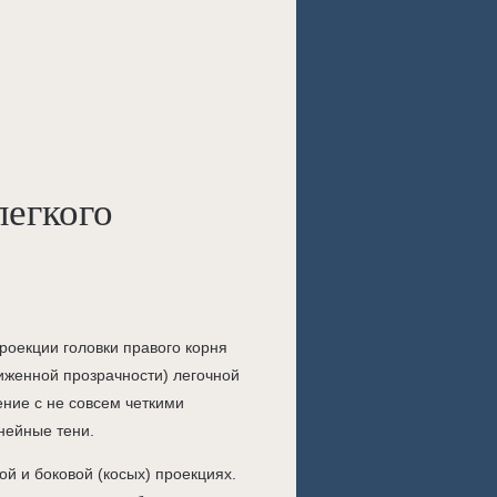
легкого
роекции головки правого корня
иженной прозрачности) легочной
ние с не совсем четкими
нейные тени.
й и боковой (косых) проекциях.