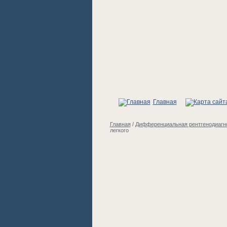
Главная
Главная
/
Дифференциальная рентгенодиагно
легкого