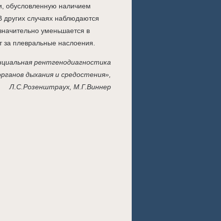
и, обусловленную наличием
В других случаях наблюдаются
значительно уменьшается в
т за плевральные наслоения.
циальная рентгенодиагностика
органов дыхания и средостения»,
Л.С.Розенштраух, М.Г.Виннер