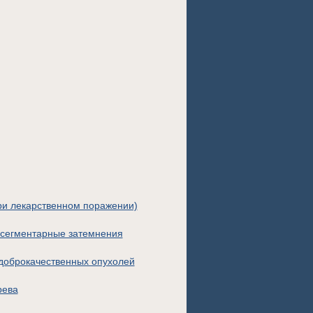
ри лекарственном поражении)
 сегментарные затемнения
доброкачественных опухолей
рева