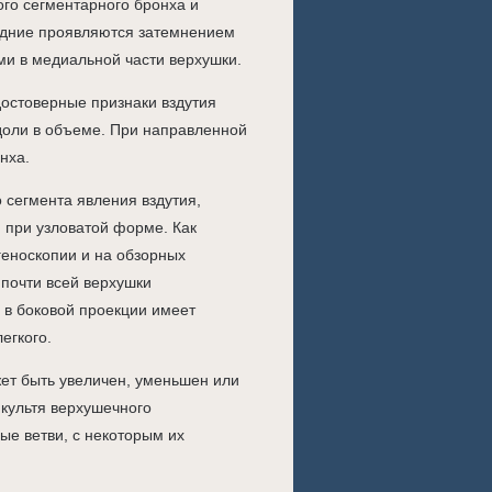
ого сегментарного бронха и
ледние проявляются затемнением
ми в медиальной части верхушки.
остоверные признаки вздутия
 доли в объеме. При направленной
нха.
сегмента явления вздутия,
 при узловатой форме. Как
геноскопии и на обзорных
 почти всей верхушки
 в боковой проекции имеет
егкого.
ет быть увеличен, уменьшен или
культя верхушечного
е ветви, с некоторым их