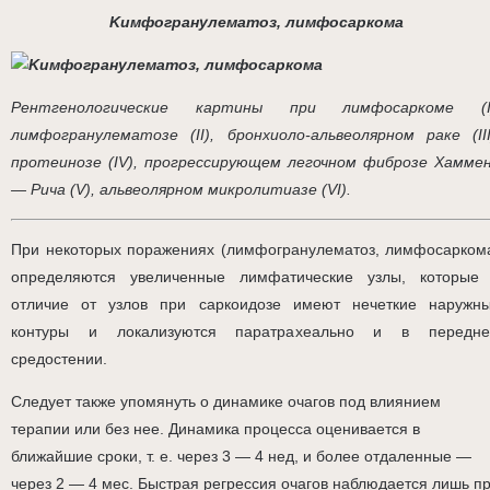
Kимфогранулематоз, лимфосаркома
Рентгенологические картины при лимфосаркоме (I
лимфогранулематозе (II), бронхиоло-альвеолярном раке (III
протеинозе (IV), прогрессирующем легочном фиброзе Хамме
— Рича (V), альвеолярном микролитиазе (VI).
При некоторых поражениях (лимфогранулематоз, лимфосарком
определяются увеличенные лимфатические узлы, которые
отличие от узлов при саркоидозе имеют нечеткие наружн
контуры и локализуются паратрахеально и в передн
средостении.
Следует также упомянуть о динамике очагов под влиянием
терапии или без нее. Динамика процесса оценивается в
ближайшие сроки, т. е. через 3 — 4 нед, и более отдаленные —
через 2 — 4 мес. Быстрая регрессия очагов наблюдается лишь п