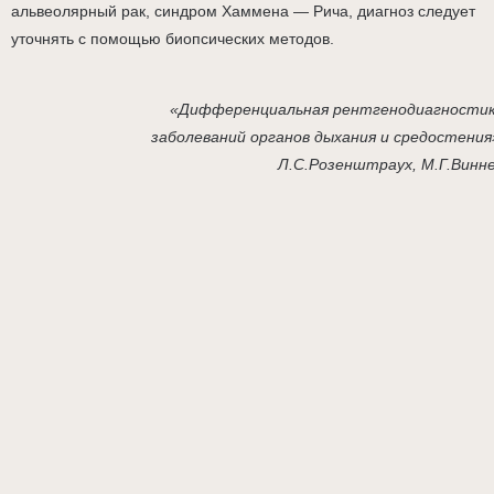
альвеолярный рак, синдром Хаммена — Рича, диагноз следует
уточнять с помощью биопсических методов.
«Дифференциальная рентгенодиагности
заболеваний органов дыхания и средостения
Л.С.Розенштраух, М.Г.Винн