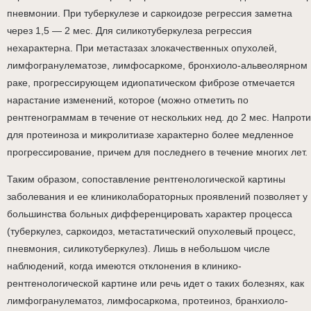
пневмонии. При туберкулезе и саркоидозе регрессия заметна
через 1,5 — 2 мес. Для силикотуберкулеза регрессия
нехарактерна. При метастазах злокачественных опухолей,
лимфогранулематозе, лимфосаркоме, бронхиоло-альвеолярном
раке, прогрессирующем идиопатическом фиброзе отмечается
нарастание изменений, которое (можно отметить по
рентгенограммам в течение от нескольких нед. до 2 мес. Напроти
для протеиноза и микролитиазе характерно более медленное
прогрессирование, причем для последнего в течение многих лет.
Таким образом, сопоставление рентгенологической картины
заболевания и ее клиниколабораторных проявлений позволяет у
большинства больных дифференцировать характер процесса
(туберкулез, саркоидоз, метастатический опухолевый процесс,
пневмония, силикотуберкулез). Лишь в небольшом числе
наблюдений, когда имеются отклонения в клинико-
рентгенологической картине или речь идет о таких болезнях, как
лимфогранулематоз, лимфосаркома, протеиноз, бранхиоло-