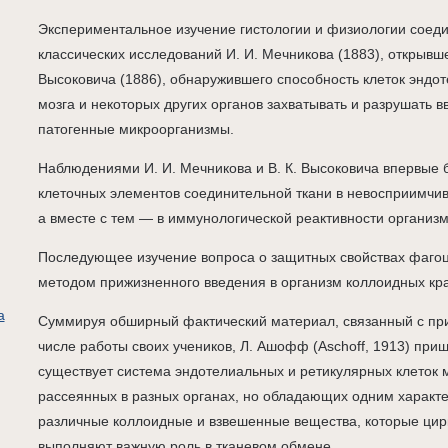
Экспериментальное изучение гистологии и физиологии соеди
классических исследований И. И. Мечникова (1883), открывше
Высоковича (1886), обнаружившего способность клеток эндот
мозга и некоторых других органов захватывать и разрушать 
патогенные микроорганизмы.
Наблюдениями И. И. Мечникова и В. К. Высоковича впервые 
клеточных элементов соединительной ткани в невосприимчи
а вместе с тем — в иммунологической реактивности организм
Последующее изучение вопроса о защитных свойствах фагоц
методом прижизненного введения в организм коллоидных кр
а
Суммируя обширный фактический материал, связанный с при
числе работы своих учеников, Л. Ашофф (Aschoff, 1913) приш
существует система эндотелиальных и ретикулярных клеток
рассеянных в разных органах, но обладающих одним характ
различные коллоидные и взвешенные вещества, которые цирк
выполняют важную роль в тканевом обмене.