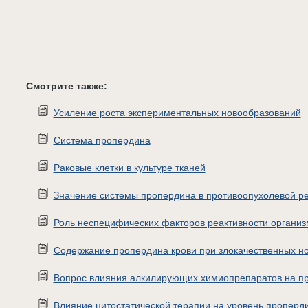
Смотрите также:
Усиление роста экспериментальных новообразований
Система пропердина
Раковые клетки в культуре тканей
Значение системы пропердина в противоопухолевой ре
Роль неспецифических факторов реактивности организ
Содержание пропердина крови при злокачественных н
Вопрос влияния алкилирующих химиопрепаратов на п
Влияние цитостатической терапии на уровень проперд