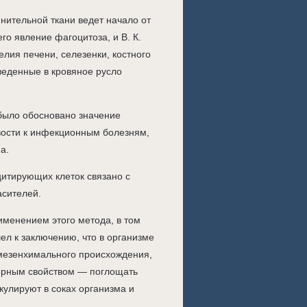
нительной ткани ведет начало от
го явление фагоцитоза, и В. К.
елия печени, селезенки, костного
введенные в кровяное русло
было обосновано значение
вости к инфекционным болезням,
а.
итирующих клеток связано с
асителей.
менением этого метода, в том
ел к заключению, что в организме
 мезенхимального происхождения,
ерным свойством — поглощать
улируют в соках организма и