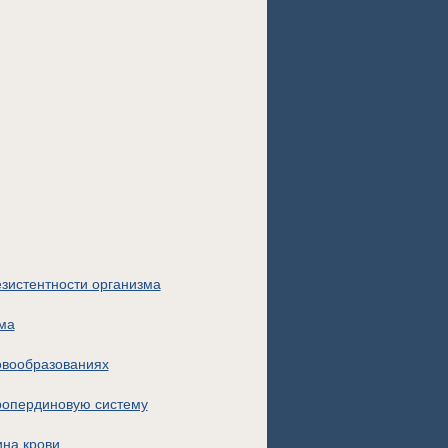
зистентности организма
ма
овообразованиях
ропердиновую систему
ина крови