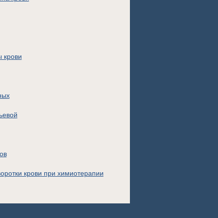
ы крови
ных
ьевой
ов
оротки крови при химиотерапии