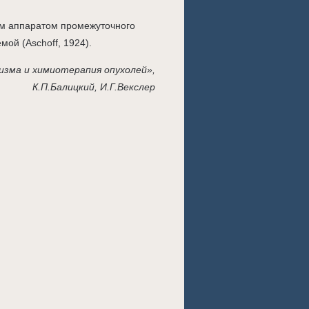
ым аппаратом промежуточного
ой (Aschoff, 1924).
изма и химиотерапия опухолей»,
К.П.Балицкий, И.Г.Векслер