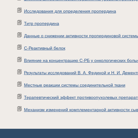
Исследования для определения пропердина
Титр пропердина
Данные о снижении активности пропердиновой систем
С-Реактивный белок
Влияние на концентрацию С-РБ у онкологических боль
Результаты исследований В. А. Фединой и Н. И. Демент
Местные реакции системы соединительной ткани
Терапевтический эффект противоопухолевых препарат
Механизм изменений комплементарной активности сыв