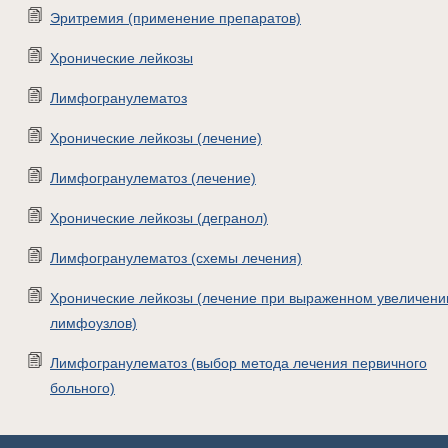
Эритремия (применение препаратов)
Хронические лейкозы
Лимфогранулематоз
Хронические лейкозы (лечение)
Лимфогранулематоз (лечение)
Хронические лейкозы (дегранол)
Лимфогранулематоз (схемы лечения)
Хронические лейкозы (лечение при выраженном увеличени
лимфоузлов)
Лимфогранулематоз (выбор метода лечения первичного
больного)