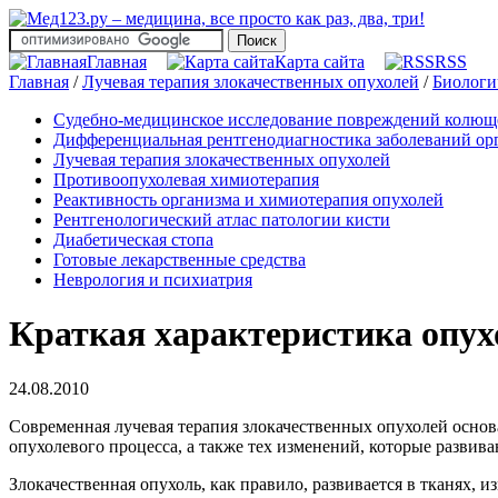
Главная
Карта сайта
RSS
Главная
/
Лучевая терапия злокачественных опухолей
/
Биологи
Судебно-медицинское исследование повреждений колю
Дифференциальная рентгенодиагностика заболеваний орг
Лучевая терапия злокачественных опухолей
Противоопухолевая химиотерапия
Реактивность организма и химиотерапия опухолей
Рентгенологический атлас патологии кисти
Диабетическая стопа
Готовые лекарственные средства
Неврология и психиатрия
Краткая характеристика опух
24.08.2010
Современная лучевая терапия злокачественных опухолей основ
опухолевого процесса, а также тех изменений, которые развив
Злокачественная опухоль, как правило, развивается в тканя