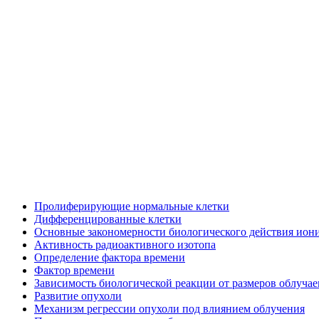
Пролиферирующие нормальные клетки
Дифференцированные клетки
Основные закономерности биологического действия ион
Активность радиоактивного изотопа
Определение фактора времени
Фактор времени
Зависимость биологической реакции от размеров облучае
Развитие опухоли
Механизм регрессии опухоли под влиянием облучения