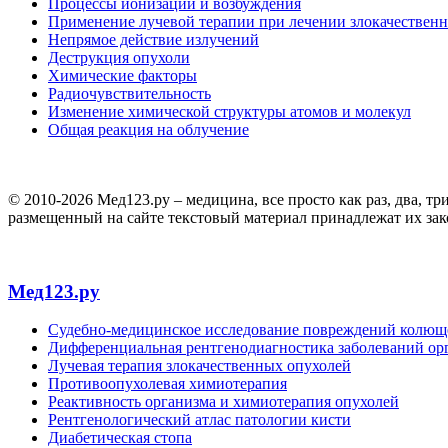
Процессы ионизации и возбуждения
Применение лучевой терапии при лечении злокачествен
Непрямое действие излучений
Деструкция опухоли
Химические факторы
Радиочувствительность
Изменение химической структуры атомов и молекул
Общая реакция на облучение
© 2010-2026 Мед123.ру – медицина, все просто как раз, два, т
размещенный на сайте текстовый материал принадлежат их за
Мед123.ру
Судебно-медицинское исследование повреждений колю
Дифференциальная рентгенодиагностика заболеваний орг
Лучевая терапия злокачественных опухолей
Противоопухолевая химиотерапия
Реактивность организма и химиотерапия опухолей
Рентгенологический атлас патологии кисти
Диабетическая стопа