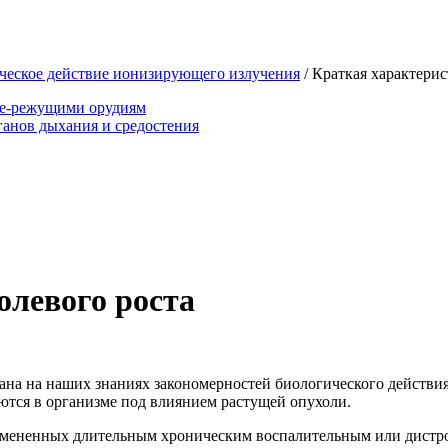
ческое действие ионизирующего излучения
/
Краткая характерис
ще-режущими орудиям
анов дыхания и средостения
олевого роста
ана на наших знаниях закономерностей биологического действи
аются в организме под влиянием растущей опухоли.
х, измененных длительным хроническим воспалительным или дист