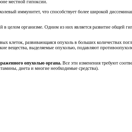
фоне местной гипоксии.
олевый иммунитет, что способствует более широкой диссеминац
й в целом организме. Одним из них является развитие общей г
вых клеток, развивающаяся опухоль в больших количествах пог
ческие вещества, выделяемые опухолью, подавляют противоопу
раженного опухолью органа.
Все эти изменения требуют соотв
итамины, диета и многие необходимые средства).