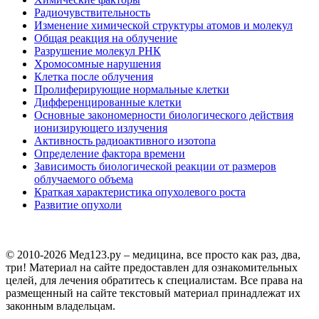
Радиочувствительность
Изменение химической структуры атомов и молекул
Общая реакция на облучение
Разрушение молекул РНК
Хромосомные нарушения
Клетка после облучения
Пролиферирующие нормальные клетки
Дифференцированные клетки
Основные закономерности биологического действия
ионизирующего излучения
Активность радиоактивного изотопа
Определение фактора времени
Зависимость биологической реакции от размеров
облучаемого объема
Краткая характеристика опухолевого роста
Развитие опухоли
© 2010-2026 Мед123.ру – медицина, все просто как раз, два,
три! Материал на сайте предоставлен для ознакомительных
целей, для лечения обратитесь к специалистам. Все права на
размещенный на сайте текстовый материал принадлежат их
законным владельцам.