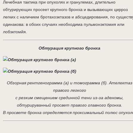
Лечебная тактика при опухолях и гранулемах, длительно
обтурирующих просеет крупного бронха и вызывающих цирроз
легких с наличием бротахоэктазов и абсцедирования, по существ
одинакова: в обоих случаях необходима пульмонэктомия или
лобэктомйя.
Обтурация крупного бронха
Обзорная рентгенограмма (а) и томограмма (б). Ателектаз
правого легкого
с резким смещением срединной тени из-за аденомы,
обтурируванный просвет правого главного бронха.
В просвете бронха определяется проксимальный полюс опухол