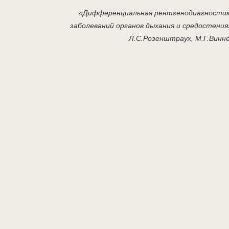
«Дифференциальная рентгенодиагности
заболеваний органов дыхания и средостения
Л.С.Розенштраух, М.Г.Винн