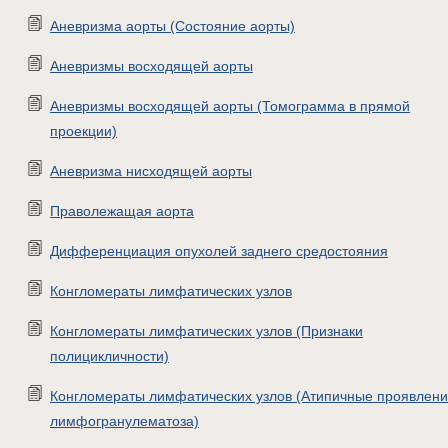
Аневризма аорты (Состояние аорты)
Аневризмы восходящей аорты
Аневризмы восходящей аорты (Томограмма в прямой
проекции)
Аневризма нисходящей аорты
Праволежащая аорта
Дифференциация опухолей заднего средостояния
Конгломераты лимфатических узлов
Конгломераты лимфатических узлов (Признаки
полицикличности)
Конгломераты лимфатических узлов (Атипичные проявлен
лимфогранулематоза)