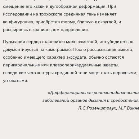
смещение его кзади и дугообразная деформация. При
исследовании на трохоскопе срединная тень изменяет
конфигурацию, приобретая форму, близкую к округлой, и
расширяясь в краниальном направлении.
Пульсация сердца становится мало заметной, что убедительно
документируется на кимограмме. После рассасывания выпота,
особенно имеющего характер экссудата, обычно остаются
перикардиальные или плевроперикардиальные шварты,
вследствие чего контуры срединной тени могут стать неровными,
угловатыми.
«Дифференциальная рентгенодиагности
заболеваний органов дыхания и средостения
Л.С.Розенштраух, М.Г.Винн